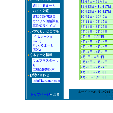
12月4日～12月8日
週刊くるまーと
11月13日～11月17日
●
モバイル対応
10月23日～10月27日
運転免許問題集
10月2日～10月6日
ガソリン価格調査
9月11日～9月15日
車物知りクイズ
8月14日～8月25日
●
いつでも、どこでも
7月24日～7月28日
iくるまーと(i-
7月3日～7月7日
mode)
6月12日～6月16日
Myくるまーと
5月22日～5月26日
(PDA)
4月24日～4月28日
●
くるまーと情報
4月3日～4月7日
ウェブマスターよ
3月13日～3月17日
り
2月20日～2月24日
広報&報道記事
1月30日～2月3日
●
お問い合わせ
1月9日～1月13日
info@kurumart.com
本サイトへのリンクは
トップページ
へ戻る
Copy