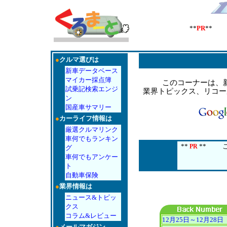
**
PR
** 
●
クルマ選びは
新車データベース
マイカー採点簿
このコーナーは、
試乗記検索エンジ
業界トピックス、リコー
ン
国産車サマリー
●
カーライフ情報は
厳選クルマリンク
車何でもランキン
**
**
このス
PR
グ
車何でもアンケー
ト
自動車保険
●
業界情報は
ニュース&トピッ
クス
コラム&レビュー
12月25日～12月28日
●
メールマガジン