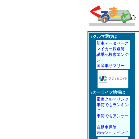
●
クルマ選びは
新車データベース
マイカー採点簿
試乗記検索エンジ
ン
国産車サマリー
●
カーライフ情報は
厳選クルマリンク
車何でもランキン
グ
車何でもアンケー
ト
自動車保険
Webショッピング