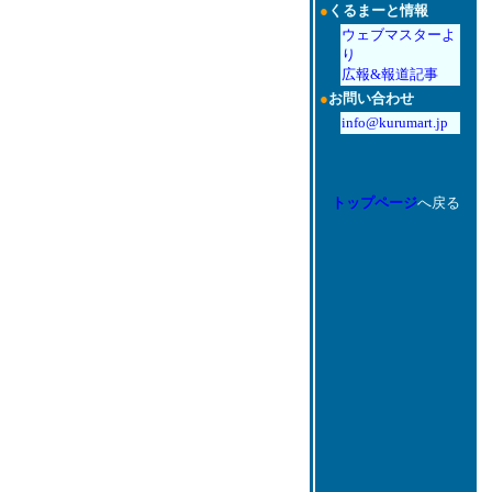
●
くるまーと情報
ウェブマスターよ
り
広報&報道記事
●
お問い合わせ
info@kurumart.jp
トップページ
へ戻る