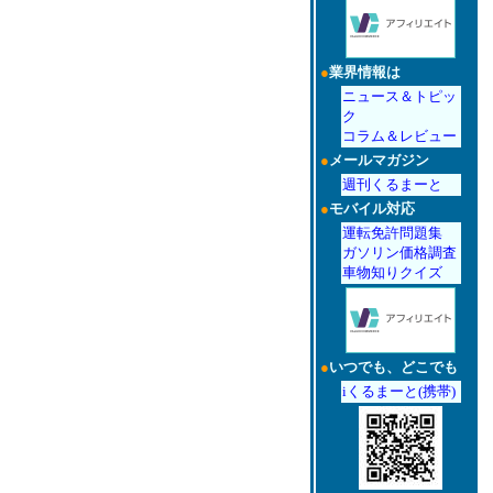
●
業界情報は
ニュース＆トピッ
ク
コラム＆レビュー
●
メールマガジン
週刊くるまーと
●
モバイル対応
運転免許問題集
ガソリン価格調査
車物知りクイズ
●
いつでも、どこでも
iくるまーと(携帯)