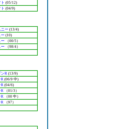
フト
(05/12)
フト
(04/9)
ムニー
(13/4)
ニー
(10)
ニー
（00/5）
ニー
（98/4）
ゴンR
(13/9)
ンR
(06/9 中)
ンR
(04/6)
ンR
（01/3）
ンR
（00 中）
ンR
（97）