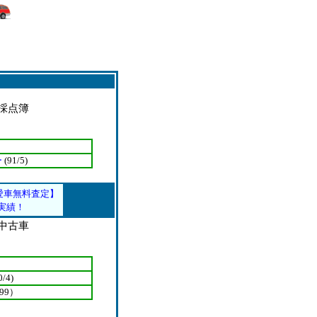
採点簿
ー
(91/5)
愛車無料査定】
実績！
中古車
0/4)
99）