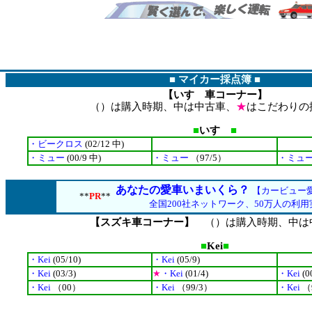
■
マイカー採点簿
■
【いすゞ車コーナー】
（）は購入時期、中は中古車、
★
はこだわりの
■
いすゞ
■
・ビークロス
(02/12 中)
・ミュー
(00/9 中)
・ミュー
（97/5）
・ミュ
あなたの愛車いまいくら？
【カービュー
**
PR
**
全国200社ネットワーク、50万人の利用
【スズキ車コーナー】
（）は購入時期、中は
■
Kei
■
・Kei
(05/10)
・Kei
(05/9)
・Kei
(03/3)
★
・Kei
(01/4)
・Kei
(0
・Kei
（00）
・Kei
（99/3）
・Kei
（