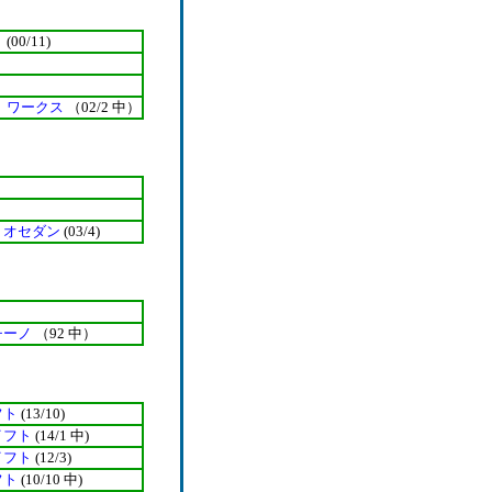
ト
(00/11)
 ワークス
（02/2 中）
リオセダン
(03/4)
チーノ
（92 中）
フト
(13/10)
イフト
(14/1 中)
イフト
(12/3)
フト
(10/10 中)