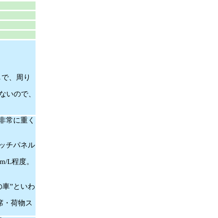
しで、周り
ないので、
。
非常に重く
ッチパネル
m/L程度。
の車”といわ
席・荷物ス