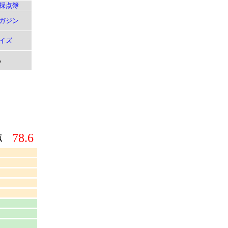
採点簿
ガジン
イズ
る
78.6
点