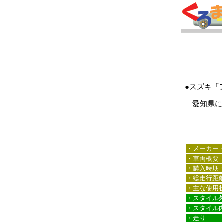
●スズキ「
愛知県にお
・メーカー
・車両概要
・購入時期
・総走行距
・主な使用
・スタイル
・スタイル
・走り