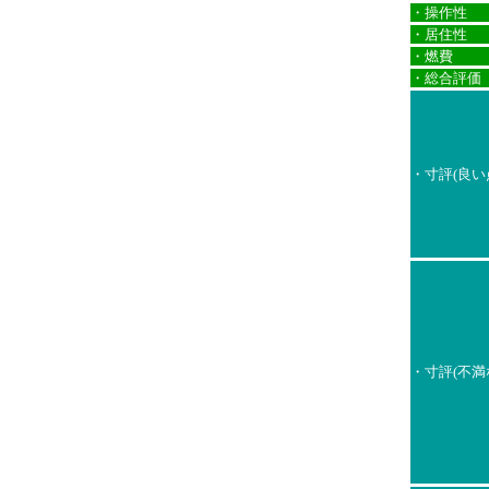
・操作性
・居住性
・燃費
・総合評価
・寸評(良い
・寸評(不満