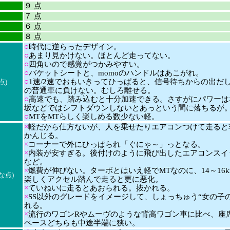
９ 点
７ 点
６ 点
８ 点
○
時代に逆らったデザイン。
○
あまり見かけない。ほとんど走ってない。
○
四角いので感覚がつかみやすい。
○
バケットシートと、momoのハンドルはあこがれ。
○
1速/2速でおもいきってひっぱると、信号待ちからの出だ
点)
の普通車に負けない。むしろ離せる。
○
高速でも、踏み込むと十分加速できる。さすがにパワーは
坂などではシフトダウンしないとあっという間に落ちるが
○
MTをMTらしく楽しめる数少ない軽。
×
軽だから仕方ないが、人を乗せたりエアコンつけて走ると
かんじる。
×
コーナーで外にひっぱられ「ぐにゃ～」っとなる。
×
内装が安すぎる。後付けのように飛び出したエアコンスイ
など。
×
燃費が伸びない。ターボとはいえ軽でMTなのに、14～16k
な点)
楽しくアクセル踏んで走ると更に悪化。
×
ていねいに走るとあおられる。抜かれる。
×
SS以外のグレードをイメージして、しょっちゅう“女の子
れる。
×
流行のワゴンRやムーヴのような背高ワゴン車に比べ、座
ペースどちらも中途半端に狭い。