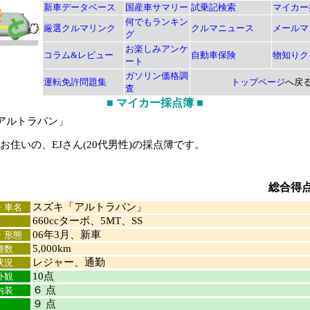
新車データベース
国産車サマリー
試乗記検索
マイカー
何でもランキン
厳選クルマリンク
クルマニュース
メールマ
グ
お楽しみアンケ
コラム&レビュー
自動車保険
物知りク
ート
ガソリン価格調
運転免許問題集
トップページ
へ戻
査
■
マイカー採点簿
■
アルトラパン」
住いの、EJさん(20代男性)の採点簿です。
総合得
スズキ「アルトラパン」
・車名
660ccターボ、5MT、SS
06年3月、新車
・形態
5,000km
離数
レジャー、通勤
状況
10点
外観
６ 点
内装
９ 点