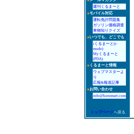
週刊くるまーと
●
モバイル対応
運転免許問題集
ガソリン価格調査
車物知りクイズ
●
いつでも、どこでも
iくるまーと(i-
mode)
Myくるまーと
(PDA)
●
くるまーと情報
ウェブマスターよ
り
広報&報道記事
●
お問い合わせ
info@kurumart.com
トップページ
へ戻る