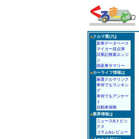
●
クルマ選びは
新車データベース
マイカー採点簿
試乗記検索エンジ
ン
国産車サマリー
●
カーライフ情報は
厳選クルマリンク
車何でもランキン
グ
車何でもアンケー
ト
自動車保険
●
業界情報は
ニュース&トピッ
クス
コラム&レビュー
●
メールマガジン