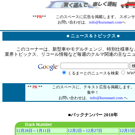
**
PR
** このスペースに広告を掲載します。 スポン
お問い合わせは、
info@kurumart.com
へ
■
ニュース＆トピックス
■
このコーナーは、新型車やモデルチェンジ、特別仕様車な
業界トピックス、リコール情報など毎週のクルマ関連の主なニ
くるまーとのニュースを検索
WW
**
**
このスペースに、テキスト広告を掲載します。 
PR
集中！
お問い合わせは、
info@kurumart.com
へ
■
バックナンバー 2018年
12月28日～1月11日
12月2日～12月27日
12月15