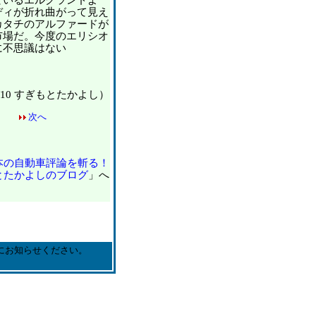
ているエルグランドよ
ディが折れ曲がって見え
カタチのアルファードが
市場だ。今度のエリシオ
に不思議はない
1/10 すぎもとたかよし）
次へ
本の自動車評論を斬る！
とたかよしのブログ
」へ
にお知らせください。