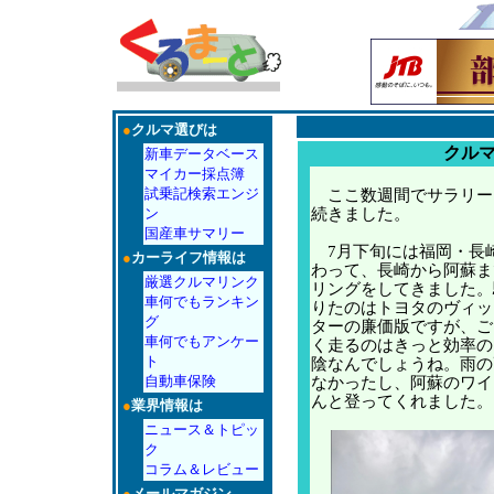
●
クルマ選びは
クル
新車データベース
マイカー採点簿
試乗記検索エンジ
ここ数週間でサラリー
ン
続きました。
国産車サマリー
7月下旬には福岡・長
●
カーライフ情報は
わって、長崎から阿蘇ま
厳選クルマリンク
リングをしてきました。
車何でもランキン
りたのはトヨタのヴィッツ
グ
ターの廉価版ですが、ご
車何でもアンケー
く走るのはきっと効率の
ト
陰なんでしょうね。雨の
自動車保険
なかったし、阿蘇のワイ
んと登ってくれました。
●
業界情報は
ニュース＆トピッ
ク
コラム＆レビュー
●
メールマガジン