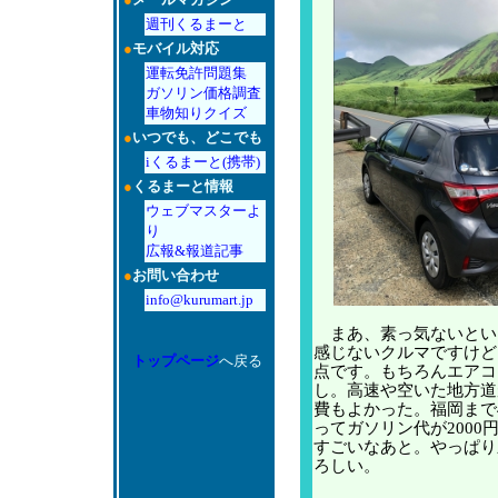
週刊くるまーと
●
モバイル対応
運転免許問題集
ガソリン価格調査
車物知りクイズ
●
いつでも、どこでも
iくるまーと(携帯)
●
くるまーと情報
ウェブマスターよ
り
広報&報道記事
●
お問い合わせ
info@kurumart.jp
まあ、素っ気ないとい
感じないクルマですけど
トップページ
へ戻る
点です。もちろんエアコ
し。高速や空いた地方道
費もよかった。福岡まで4
ってガソリン代が2000
すごいなあと。やっぱり
ろしい。