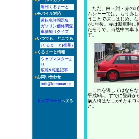
週刊くるまーと
ただ、白・紺・赤の3
ムシャーでは、もう赤し
●
モバイル対応
うことで探しはじめ、な
運転免許問題集
が3年後。赤は新車時に
ガソリン価格調査
たそうで、当然中古車市
車物知りクイズ
す。
●
いつでも、どこでも
iくるまーと(携帯)
●
くるまーと情報
ウェブマスターよ
り
広報&報道記事
●
お問い合わせ
info@kurumart.jp
これを逃してはならな
平成6年。すでに登録か
購入時はたしか6万キロ
トップページ
へ戻る
と。