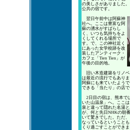
の美しさがありました。
公共の宿です。
翌日午前中は阿蘇神
社へ。ここは豊富な阿
蘇の湧水がすばらし
く、いつも気持ちをよ
くしてくれる場所で
す。で、この神社近く
にあった女学校跡を改
装したアンティーク・
カフェ「Tien Tien」が
午後の目的地。
旧い木造建築をリノベ
は最近の流行でもありま
阿蘇にも来ていたようで
できる「当たり」の店で
2日目の宿は、熊本で
いた山温泉」へ。ここは
泉と違って隠れた名湯と
が、何と先日NHKの朝
いて驚きでした。ただ、
なっているということも
くり過ごすことができま