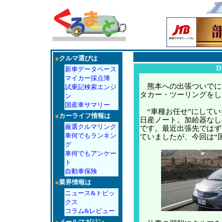
●
クルマ選びは
D
新車データベース
マイカー採点簿
熊本への出張ついでに
試乗記検索エンジ
タカー・ツーリングをし
ン
国産車サマリー
“車種お任せ”にしてい
●
カーライフ情報は
日産ノート。加給器なし
厳選クルマリンク
です。最近出張先ではず
車何でもランキン
ていましたが、今回は“
グ
車何でもアンケー
ト
自動車保険
●
業界情報は
ニュース&トピッ
クス
コラム&レビュー
●
メールマガジン