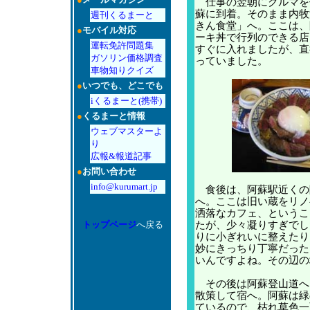
仕事の翌朝にクルマを
蘇に到着。そのまま内牧
週刊くるまーと
きん食堂」へ。ここは、
●
モバイル対応
ーキ丼で行列のできる店
運転免許問題集
すぐに入れましたが、直
ガソリン価格調査
っていました。
車物知りクイズ
●
いつでも、どこでも
iくるまーと(携帯)
●
くるまーと情報
ウェブマスターよ
り
広報&報道記事
●
お問い合わせ
info@kurumart.jp
食後は、阿蘇駅近くの
へ。ここは旧い蔵をリノ
洒落なカフェ、というこ
トップページ
へ戻る
たが、少々凝りすぎでし
りに小ぎれいに整えたり
妙にきっちり丁寧だった
いんですよね。その辺の
その後は阿蘇登山道へ
散策して宿へ。阿蘇は緑
ているので、枯れ草色一