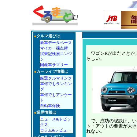
●
クルマ選びは
新車データベース
マイカー採点簿
ワゴンRが出たときか
試乗記検索エンジ
らしい。
ン
国産車サマリー
●
カーライフ情報は
厳選クルマリンク
車何でもランキン
グ
車何でもアンケー
ト
自動車保険
●
業界情報は
ニュース&トピッ
で、成功の秘訣は、い
クス
ト・アウトの要素が大き
コラム&レビュー
れない。
●
メールマガジン