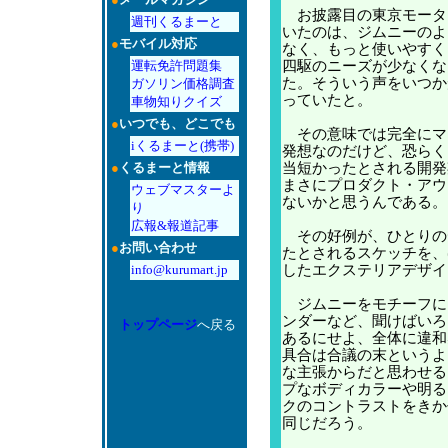
お披露目の東京モータ
週刊くるまーと
いたのは、ジムニーのよ
●
モバイル対応
なく、もっと使いやすく
運転免許問題集
四駆のニーズが少なくな
た。そういう声をいつか
ガソリン価格調査
っていたと。
車物知りクイズ
●
いつでも、どこでも
その意味では完全にマ
iくるまーと(携帯)
発想なのだけど、恐らく
●
くるまーと情報
当短かったとされる開発
まさにプロダクト・アウ
ウェブマスターよ
ないかと思うんである。
り
広報&報道記事
その好例が、ひとりの
●
お問い合わせ
たとされるスケッチを、
info@kurumart.jp
したエクステリアデザイ
ジムニーをモチーフに
ンダーなど、聞けばいろ
トップページ
へ戻る
あるにせよ、全体に違和
具合は合議の末というよ
な主張からだと思わせる
プなボディカラーや明る
クのコントラストをきか
同じだろう。