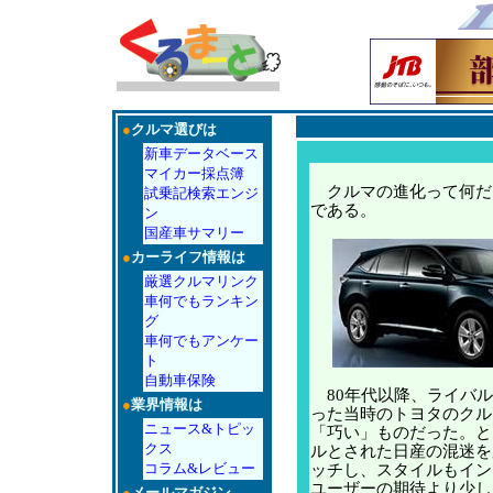
●
クルマ選びは
新車データベース
マイカー採点簿
クルマの進化って何だ
試乗記検索エンジ
である。
ン
国産車サマリー
●
カーライフ情報は
厳選クルマリンク
車何でもランキン
グ
車何でもアンケー
ト
自動車保険
80年代以降、ライバル
●
業界情報は
った当時のトヨタのクル
ニュース&トピッ
「巧い」ものだった。と
クス
ルとされた日産の混迷を
コラム&レビュー
ッチし、スタイルもイン
ユーザーの期待より少し
●
メールマガジン