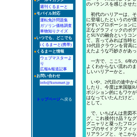
のバランスを感じさせた
週刊くるまーと
●
モバイル対応
初代のハリアーは、そ
に登場したというのが僕
運転免許問題集
やすいプロポーションに
ガソリン価格調査
正なグラフィックのボデ
車物知りクイズ
とSUVの融合というコ
●
いつでも、どこでも
て、言ってみれば当時ヒ
iくるまーと(携帯)
10代目クラウンを背高
えたような巧妙さがあっ
●
くるまーと情報
ウェブマスターよ
一方で、ここ5、6年の
り
よくわからない流れのま
広報&報道記事
しいハリアーかと。
●
お問い合わせ
いや、2代目の途中か
info@kurumart.jp
したり、今度は米国版R
ポジション的にもワケが
はなっていたんだけど、
トップページ
へ戻る
として。
で、いちばんは意図不
グ。これ後付け品？なグ
グニャリと凝ったフロン
ーブのサイドグラフィッ
リアランプと、そこから