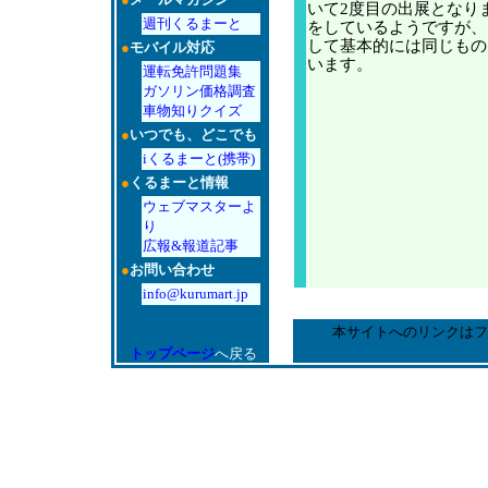
いて2度目の出展となり
週刊くるまーと
をしているようですが、
して基本的には同じもの
●
モバイル対応
います。
運転免許問題集
ガソリン価格調査
車物知りクイズ
●
いつでも、どこでも
iくるまーと(携帯)
●
くるまーと情報
ウェブマスターよ
り
広報&報道記事
●
お問い合わせ
info@kurumart.jp
本サイトへのリンクはフ
トップページ
へ戻る