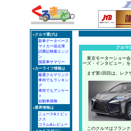
●
クルマ選びは
新車データベース
マイカー採点簿
クルマ
試乗記検索エンジ
ン
東京モーターショー会
国産車サマリー
ーズ・インタビュー」を
●
カーライフ情報は
まず第1回目は、レクサ
厳選クルマリンク
車何でもランキン
グ
車何でもアンケー
ト
自動車保険
●
業界情報は
ニュース&トピッ
クス
コラム&レビュー
このクルマはフランク
●
メールマガジン