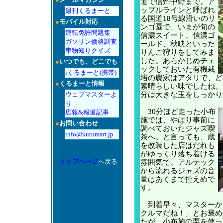
道で信州中野まで。ア
ップルラインと呼ばれ
週刊くるまーと
る国道18号線沿いのリ
●
モバイル対応
ンゴ園で、いまが旬の
運転免許問題集
信濃スイート、信濃ゴ
ガソリン価格調査
ールド、秋映といった
車物知りクイズ
りんご狩りをしてみま
した。あらかじめチェ
●
いつでも、どこでも
ックしておいた有機栽
iくるまーと(携帯)
培の農家はアタリで、ど
●
くるまーと情報
素晴らしい味でしたね。
ウェブマスターよ
分は大きな玉をしっかり
り
30分ほど走った小布
広報&報道記事
施では、やはり事前に
●
お問い合わせ
調べておいたジャズ喫
info@kurumart.jp
茶へ。と言っても、蔵
を改装した店はだれも
がゆっくり落ち着ける
トップページ
へ戻る
雰囲気で、アルテック
から流れるジャズの音
量はあくまで控えめで
す。
到着早々、マスターか
クルマだね！」とお褒め
たが、小布施の栗を使っ