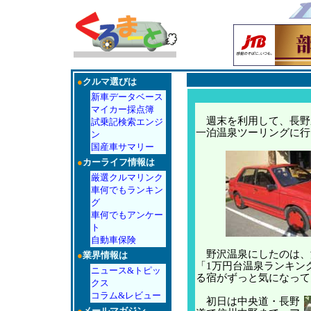
●
クルマ選びは
新車データベース
マイカー採点簿
週末を利用して、長野
試乗記検索エンジ
一泊温泉ツーリングに行
ン
国産車サマリー
●
カーライフ情報は
厳選クルマリンク
車何でもランキン
グ
車何でもアンケー
ト
自動車保険
野沢温泉にしたのは、
●
業界情報は
「1万円台温泉ランキン
ニュース&トピッ
る宿がずっと気になって
クス
コラム&レビュー
初日は中央道・長野
●
メールマガジン