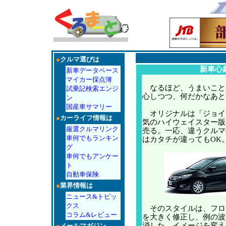
●
クルマ選びは
新車心
新車データベース
マイカー採点簿
なるほど、うまいこと
試乗記検索エンジ
心しつつ、何だかなあと
ン
国産車サマリー
オリジナルは「ジョイ
●
カーライフ情報は
気のハイウェイスター版
厳選クルマリンク
売る。一応、違うクルマ
車何でもランキン
はカタチが違ってもOK
グ
車何でもアンケー
ト
自動車保険
●
業界情報は
ニュース&トピッ
クス
そのスタイルは、フロ
コラム&レビュー
を大きく修正し、例の波
消した。イメージを変え
●
メールマガジン