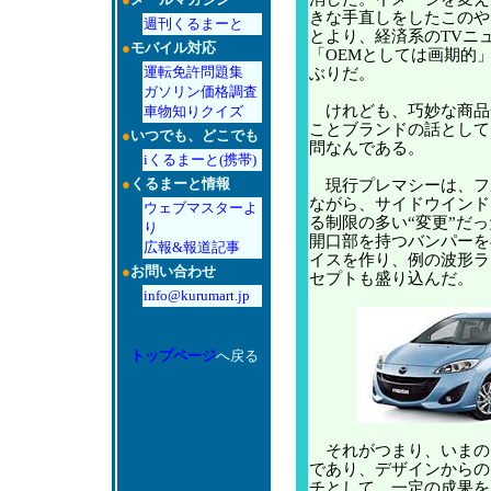
きな手直しをしたこのや
週刊くるまーと
とより、経済系のTVニ
●
モバイル対応
「OEMとしては画期的
運転免許問題集
ぶりだ。
ガソリン価格調査
けれども、巧妙な商品
車物知りクイズ
ことブランドの話として
●
いつでも、どこでも
問なんである。
iくるまーと(携帯)
●
くるまーと情報
現行プレマシーは、フ
ながら、サイドウインド
ウェブマスターよ
る制限の多い“変更”だ
り
開口部を持つバンパーを
広報&報道記事
イスを作り、例の波形ラ
●
お問い合わせ
セプトも盛り込んだ。
info@kurumart.jp
トップページ
へ戻る
それがつまり、いまの
であり、デザインからの
チとして、一定の成果を