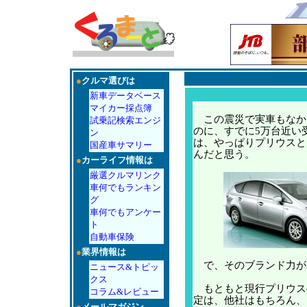
●
クルマ選びは
新車データベース
マイカー採点簿
この震災で実車もなか
試乗記検索エンジ
のに、すでに5万台近い
ン
は、やっぱりプリウスと
国産車サマリー
んだと思う。
●
カーライフ情報は
厳選クルマリンク
車何でもランキン
グ
車何でもアンケー
ト
自動車保険
●
業界情報は
で、そのブランド力が
ニュース&トピッ
クス
もともと現行プリウス
コラム&レビュー
定は、他社はもちろん、
●
メールマガジン