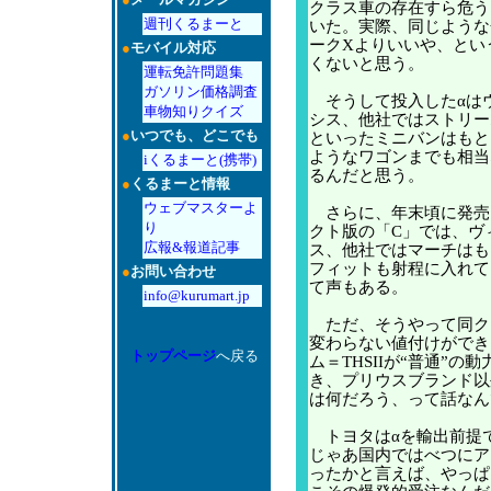
クラス車の存在すら危う
週刊くるまーと
いた。実際、同じような
ークXよりいいや、とい
●
モバイル対応
くないと思う。
運転免許問題集
ガソリン価格調査
そうして投入したαは
車物知りクイズ
シス、他社ではストリー
●
いつでも、どこでも
といったミニバンはもと
ようなワゴンまでも相当
iくるまーと(携帯)
るんだと思う。
●
くるまーと情報
ウェブマスターよ
さらに、年末頃に発売
り
クト版の「C」では、ヴ
広報&報道記事
ス、他社ではマーチはも
フィットも射程に入れて
●
お問い合わせ
て声もある。
info@kurumart.jp
ただ、そうやって同ク
変わらない値付けができ
トップページ
へ戻る
ム＝THSIIが“普通”の
き、プリウスブランド以
は何だろう、って話なん
トヨタはαを輸出前提
じゃあ国内ではべつにア
ったかと言えば、やっぱ