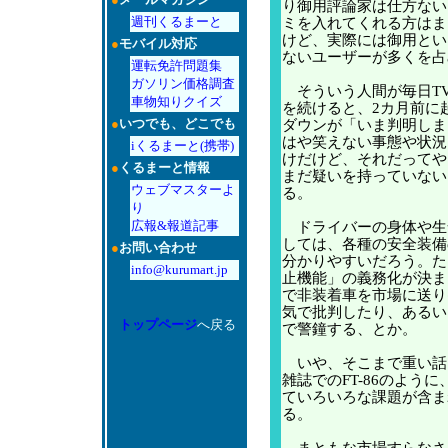
り御用評論家は仕方ない
週刊くるまーと
ミを入れてくれる方はま
けど、実際には御用とい
●
モバイル対応
ないユーザーが多くを占
運転免許問題集
ガソリン価格調査
そういう人間が毎日T
車物知りクイズ
を続けると、2カ月前に
●
いつでも、どこでも
ダウンが「いま判明しま
はや笑えない事態や状況
iくるまーと(携帯)
けだけど、それだってや
●
くるまーと情報
まだ疑いを持っていない
ウェブマスターよ
る。
り
広報&報道記事
ドライバーの身体や生
しては、各種の安全装備
●
お問い合わせ
分かりやすいだろう。た
info@kurumart.jp
止機能」の義務化が決ま
で非装着車を市場に送り
気で批判したり、あるい
トップページ
へ戻る
で警鐘する、とか。
いや、そこまで重い話
雑誌でのFT-86のよう
ていろいろな課題が含ま
る。