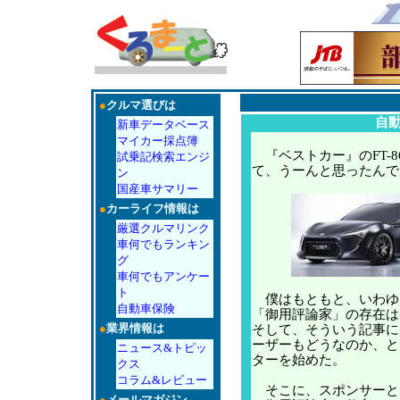
●
クルマ選びは
自
新車データベース
マイカー採点簿
『ベストカー』のFT-8
試乗記検索エンジ
て、うーんと思ったんで
ン
国産車サマリー
●
カーライフ情報は
厳選クルマリンク
車何でもランキン
グ
車何でもアンケー
ト
僕はもともと、いわゆ
自動車保険
「御用評論家」の存在は
●
業界情報は
そして、そういう記事に
ーザーもどうなのか、と
ニュース&トピッ
ターを始めた。
クス
コラム&レビュー
そこに、スポンサーと
●
メールマガジン