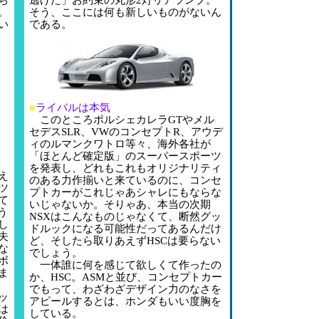
ち
逃げた」お約束の丸形2灯リアランプ。
。
そう、ここには何も新しいものがないん
い
である。
■
ライバルは本気
このところポルシェカレラGTやメル
セデスSLR、VWのコンセプトR、アウデ
ィのルマンクワトロ等々、海外各社が
「ほとんど確定版」のスーパースポーツ
を発表し、どれもこれもオリジナリティ
え
のある力作揃いと来ているのに、コンセ
ツ
プトカーがこれじゃあシャレにもならな
て
いじゃないか。そりゃあ、本当の次期
う
NSXはこんなものじゃなくて、断然グッ
し
ドルックになる可能性だってあるんだけ
夫
ど、そしたら取りあえずHSCは要らない
な
でしょう。
ボ
一体誰に何を感じて欲しくて作ったの
ま
か、HSC。ASMと並び、コンセプトカー
でもって、わざわざデザイン力のなさを
ッ
アピールするとは、ホンダもいい度胸を
は
している。