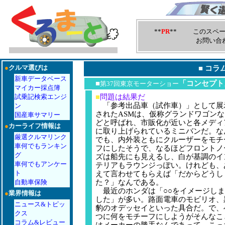
**
PR
** このスペー
お問い合
●
クルマ選びは
■
コラ
新車データベース
■
「コンセプト
第37回東京モーターショー
マイカー採点簿
試乗記検索エンジ
■
問題は結果だ
「参考出品車（試作車）」として展
ン
されたASMは、仮称グランドワゴンな
国産車サマリー
どと呼ばれ、市販化が近いと各メディ
●
カーライフ情報は
に取り上げられているミニバンだ。な
厳選クルマリンク
でも、内外装ともにクルーザーをモチ
車何でもランキン
フにしたそうで、なるほどフロントノ
グ
ズは船先にも見えるし、白が基調のイ
車何でもアンケー
テリアもラウンジっぽい。けれども、
ト
えて言わせてもらえば「だからどうし
自動車保険
た？」なんである。
最近のホンダは「○○をイメージしま
●
業界情報は
した」が多い。路面電車のモビリオ、
ニュース&トピッ
豹のオデッセイといった具合だ。で、
クス
つに何をモチーフにしようがそんなこ
コラム&レビュー