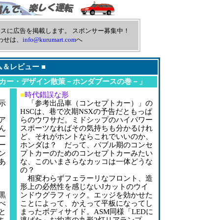
スに広告を掲載します。 スポンサー募集中！
わせは、
info@kurumart.com
へ
ム＆レビュー
■
カー・デザイン散策－ホンダブースの巻－」
■
時代錯誤な形
示
「参考出品車（コンセプトカー）」の
HSCは、巷で次期NSXの予告だともっぱ
ア
らのウワサだ。ミドシップのハイパワー
ん
スポーツなればその気持ちも分かるけれ
ー
ど、それがホントならこれでいいのか、
ー
ホンダは？ だって、バブル期のコンセ
ン
プトカーのためのコンセプトカーみたい
あ
な、このいまさらなカッコは一体どうな
の？
相変わらずフェラーリなフロント、造
形上の必然性を感じないJカットのウイ
黒
ンドウグラフィック。エッジを効かせた
べ
ことによって、かえって平板になってし
と
まったボディサイド。ASM同様「LEDに