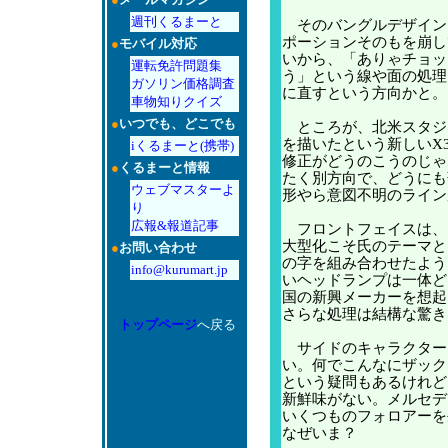
週刊くるまーと
そのバングルデザイン
ポーションそのもを崩し
●
モバイル対応
いから、「ありゃチョッ
運転免許問題集
う」という線や面の処理
ガソリン価格調査
に直すという方向かと。
車物知りクイズ
●
いつでも、どこでも
ところが、北米スタジ
を描いたという新しいX
iくるまーと(携帯)
修正がどうのこうのじゃ
●
くるまーと情報
たく別方向で、どうにも
ウェブマスターよ
形やら意図不明のライン
り
広報&報道記事
フロントフェイスは、
大型化こそ氏のテーマと
●
お問い合わせ
の字を組み合わせたよう
info@kurumart.jp
いヘッドランプは一体ど
国の新興メーカーを想起
さらな処理は結構な驚き
トップページ
へ戻る
サイドのキャラクター
い。何でこんなにザック
という疑問もあるけれど
新鮮味がない。メルセデ
いくつものフォロアーを
なぜいま？