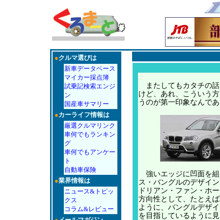
●
クルマ選びは
新車データベース
マイカー採点簿
またしてもカタチの話
試乗記検索エンジ
けど、あれ、こういう方
ン
うのが第一印象なんであ
国産車サマリー
●
カーライフ情報は
厳選クルマリンク
車何でもランキン
グ
車何でもアンケー
ト
自動車保険
強いエッジに凹面を組
●
業界情報は
ス・バングルのデザイン
ドリアン・ファン・ホー
ニュース&トピッ
方向性として、たとえば
クス
ように、バングルデザイ
コラム&レビュー
を目指しているように見
●
メールマガジン