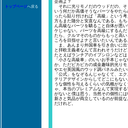
企画よ？
それに光りモノだのウッドだの、そ
トップページ
へ戻る
いう何だか高価そうなパーツをやたら
ったら貼り付ければ「高級」という考
方もまた随分と安直なんである。もち
ん高級なパーツを驕ること自体が悪い
ケじゃない。パーツを高級にするんだ
たら、クルマそのものからもっと高い
ころを目指せよナと言いたいんである
ま、あんまり外国車を引き合いに出
と拝欧主義者なんて言われそうだけど
たとえばランチアのイプシロンなどは
「小さな高級車」のいいお手本じゃな
か。ただピカピカの成金趣味的光りモ
やエセ英国風のウッド調パネルみたい
「公式」をなぞるんじゃなくて、エク
テリアデザインからしてどこにもない
うな個性を与えるくらいの気概がなく
ゃ、本当のプレミアムなんて実現する
がないと僕は思う。当然その個性には
新さと気品が両立しているのが前提な
だけれど。