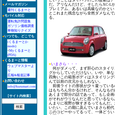
ということはダイハツのこの提案はア
●
メールマガジン
だ。アリなんだけど、そしたらXC-L
プレミアム、あるいは高級なのかとい
週刊くるまーと
とこれまた残念ながら全然ダメなんで
●
モバイル対応
る。
運転免許問題集
ガソリン価格調査
車物知りクイズ
●
いつでも、どこでも
iくるまーと(i-
mode)
<
Myくるまーと
(PDA)
●
くるまーと情報
■
いまさら・・・
ウェブマスターよ
何がダメって、まず肝心のスタイリ
り
グからしていただけない。いや、単な
広報&報道記事
四角いこの箱形ボディはスタイリング
●
お問い合わせ
んて以前の次元かもしれない。
前後ライトの形状が少々凝っている
info@kurumart.com
はもちろん分かるけれど、そんなもの
あくまで部分の話であって、もし企画
【
サイト内検索
】
がそれがウリなんだと思っているなら
んまりに視野が狭すぎるってもんだ。
いたい、この期に及んでいまさら初代
ニのコピーやってるって、一体どうい