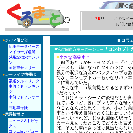
**
PR
** このスペー
お問い合
●
クルマ選びは
■
コラ
新車データベース
■
「コンセプト
第37回東京モーターショー
マイカー採点簿
試乗記検索エンジ
■
小さな高級車？
前回あたりからトヨタグループとし
ン
ブースも一緒になったダイハツは、そ
国産車サマリー
親分の潤沢な資金のバックアップもあ
●
カーライフ情報は
てか、コンセプトカーもかなりバラエ
厳選クルマリンク
ィに富んでいた。
車何でもランキン
そんな中、市販前提となるとまずXC
グ
Lだろうか？
車何でもアンケー
これはミラ・ジーノの後継だとか言
ト
れているけど、要はプレミアムな軽と
自動車保険
うことなんだと思う。まあ、小さな高
車という考え自体はとくに目新しいも
●
業界情報は
じゃないけれど、じゃあ国産の現行ミ
ニュース&トピッ
カーを見回したところでどうかと言え
クス
ば、そんな車はさっぱり見当たらない
コラム&レビュー