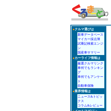
●
クルマ選びは
新車データベース
マイカー採点簿
試乗記検索エンジ
ン
国産車サマリー
●
カーライフ情報は
厳選クルマリンク
車何でもランキン
グ
車何でもアンケー
ト
自動車保険
●
業界情報は
ニュース&トピッ
クス
コラム&レビュー
●
メールマガジン