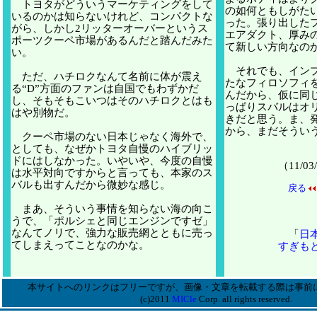
トヨタがどういうマーケティングをして
の如何ともしがた
いるのかは知らないけれど、コンパクトな
った。張り出した
がら、しかし2リッターオーバーというス
エアダクト、厚み
ポーツクーペ市場があるんだと踏んだみた
て新しい方向なの
い。
それでも、インプ
ただ、ハチロクなんて名前に体が震え
たなフィロソフィ
る“D”方面のファンは自国でもわずかだ
んだから、仮に同
し、そもそもこいつはそのハチロクとはも
っぱりスバルはオ
はや別物だ。
きだと思う。ま、
から、まだそうい
クーペ市場のない日本じゃなく海外で、
としても、なぜかトヨタ自慢のハイブリッ
ドにはしなかった。いやいや、今度の自慢
（11/
は水平対向ですからと言っても、本家のス
バルも出すんだから微妙な感じ。
戻る
まあ、そういう事情を知らない海の向こ
うで、「ポルシェと同じエンジンですゼ」
なんてノリで、強力な販売網とともに売っ
「
日
てしまえってことなのかな。
すぎも
本サイトへのリンクはフリーですが、画像・文章を転載する際は事前
(c)2011
MICle
Corp. all rights reserved.