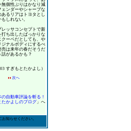
い無個性ぶりはかなり減
フェンダーやシャープな
のあるリアはトヨタとし
かもしれない。
レッサコンセプトで新
を打ち出したばっかりな
じクーペだとしても、や
リジナルボディにするべ
発売は来年の春だそうだ
う話があるかも？
03/03 すぎもとたかよし）
次へ
本の自動車評論を斬る！
とたかよしのブログ
」へ
にお知らせください。