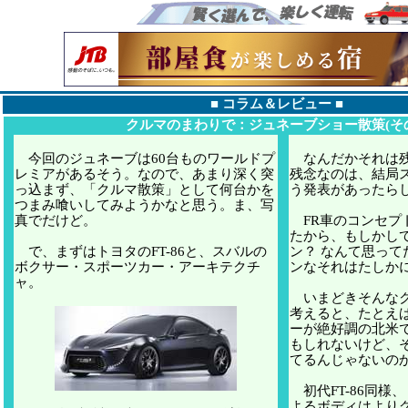
■
コラム＆レビュー
■
クルマのまわりで：ジュネーブショー散策(その
今回のジュネーブは60台ものワールドプ
なんだかそれは残
レミアがあるそう。なので、あまり深く突
残念なのは、結局
っ込まず、「クルマ散策」として何台かを
う発表があったら
つまみ喰いしてみようかなと思う。ま、写
真でだけど。
FR車のコンセプ
たから、もしかし
で、まずはトヨタのFT-86と、スバルの
ン？ なんて思って
ボクサー・スポーツカー・アーキテクチ
ンなそれはたしか
ャ。
いまどきそんなク
考えると、たとえ
ーが絶好調の北米
もしれないけど、
てるんじゃないの
初代FT-86同様
よるボディはより