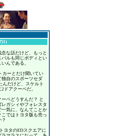
1)
念な話だけど、もっと
スバルも同じボディとい
しいんである。
トカーとだけ聞いてい
て独自のスポーツセダ
たんだけど、スケルト
に2ドアクーペだ。
ーペどうすんだ？ と
ばレガシィやフォレスタ
で一気に、なんてことか
そこではトヨタ版も売っ
か？
、トヨタのEDスクエアに
グラマラスになって、あ