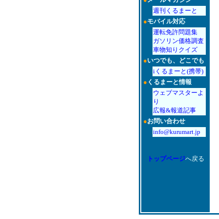
週刊くるまーと
●
モバイル対応
運転免許問題集
ガソリン価格調査
車物知りクイズ
●
いつでも、どこでも
iくるまーと(携帯)
●
くるまーと情報
ウェブマスターよ
り
広報&報道記事
●
お問い合わせ
info@kurumart.jp
トップページ
へ戻る