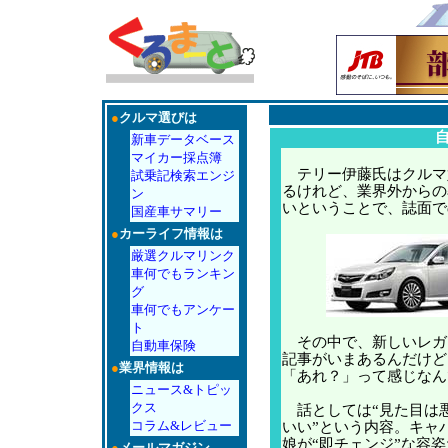
●
クルマ選びは
新車データベース
マイカー採点簿
テリー伊藤氏はクルマ
試乗記検索エンジ
るけれど、業界外からの
ン
いということで、誌面で
国産車サマリー
●
カーライフ情報は
厳選クルマリンク
車何でもランキン
グ
車何でもアンケー
ト
その中で、新しいレガ
自動車保険
記事がいまあるんだけど
●
業界情報は
「あれ？」って感じなん
ニュース&トピッ
クス
話としては“見た目は悪
コラム&レビュー
いい”という内容。キャ
娘が“即チェンジ”な容
●
メールマガジン