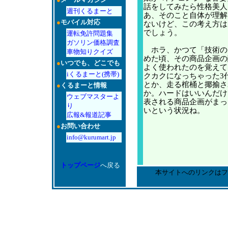
話をしてみたら性格美人
週刊くるまーと
あ、そのこと自体が理解
●
モバイル対応
ないけど、この考え方は
でしょう。
運転免許問題集
ガソリン価格調査
ホラ、かつて「技術の
車物知りクイズ
めた頃、その商品企画の
●
いつでも、どこでも
よく使われたのを覚えて
iくるまーと(携帯)
クカクになっちゃった3
とか、走る棺桶と揶揄さ
●
くるまーと情報
か。ハードはいいんだけ
ウェブマスターよ
表される商品企画がまっ
り
いという状況ね。
広報&報道記事
●
お問い合わせ
info@kurumart.jp
トップページ
へ戻る
本サイトへのリンクはフ