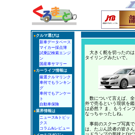
●
クルマ選びは
新車データベース
マイカー採点簿
大きく舵を切ったのは
試乗記検索エンジ
タイリングみたいで。
ン
国産車サマリー
●
カーライフ情報は
厳選クルマリンク
車何でもランキン
グ
車何でもアンケー
数について言えば、全
ト
外で売るという現状を鑑
自動車保険
は必然？ ま、もうイン
●
業界情報は
なっちゃったしね。
ニュース&トピッ
クス
事前のスクープ写真で
コラム&レビュー
は、たぶん読者の皆さん
ッドランプの形状とDピ
●
メールマガジン