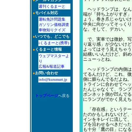
週刊くるまーと
ヘッドランプは、なん
●
モバイル対応
端が「持ち上がりすぎ」
ょう。巻き爪じゃないけ
運転免許問題集
中央に向かってそっくり
ガソリン価格調査
な。そして、デカい。
車物知りクイズ
●
いつでも、どこでも
で、実車では微妙。写
iくるまーと(携帯)
り返り感」が少ないけど
よってはそう見えちゃう
●
くるまーと情報
結構いいんだけど、斜め
ウェブマスターよ
ニューっとね。
り
広報&報道記事
ヘッドランプの内側は
●
お問い合わせ
てるんだけど、これ、微
側に膨らんでるだよね。
info@kurumart.jp
トラインに合わせてヘッ
たんじゃなくて、ランプ
ボンネット側が凹んでる
トップページ
へ戻る
にランプがでかく見えち
「存在感」というテー
たのかもしれないけど、
インをキレイに流して、
プを沿わせるべきだった
も十分「鷹の目」になる