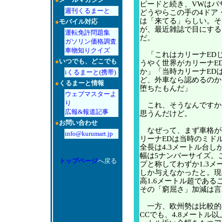
ピードと続き、VWはパ
週刊くるまーと
どうやらこの手の4ドア
は「来てる」らしい。そ
●
モバイル対応
が、最近雑誌で目にする
運転免許問題集
だ。
ガソリン価格調査
車物知りクイズ
「これはカリーナED
●
いつでも、どこでも
うやく世界がカリーナE
か」「当時カリーナED
iくるまーと(携帯)
ど、外車なら認めるのか
●
くるまーと情報
堕ちたもんだ」
ウェブマスターよ
り
これ、そうなんですか
広報&報道記事
思うんだけど。
●
お問い合わせ
なぜって、まず車格が
info@kurumart.jp
リーナEDは当時のミド
全長は4.3メートル台し
幅は5ナンバーサイズ。
トップページ
へ戻る
プと称してわずか1.3メ
しか与えなかったと。現
高1.6メートル超である
その「窮屈さ」加減は言
一方、欧州勢は比較的
CCでも、4.8メートル以