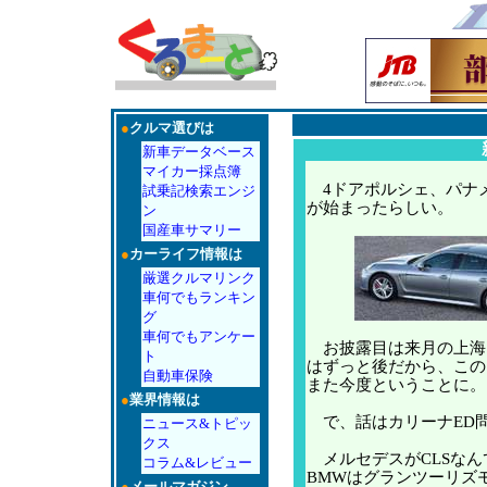
●
クルマ選びは
新車データベース
マイカー採点簿
4ドアポルシェ、パナ
試乗記検索エンジ
が始まったらしい。
ン
国産車サマリー
●
カーライフ情報は
厳選クルマリンク
車何でもランキン
グ
車何でもアンケー
お披露目は来月の上海
ト
はずっと後だから、この
自動車保険
また今度ということに。
●
業界情報は
で、話はカリーナED
ニュース&トピッ
クス
メルセデスがCLSなん
コラム&レビュー
BMWはグランツーリズ
●
メールマガジン