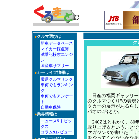
●
クルマ選びは
ク
新車データベース
マイカー採点簿
試乗記検索エンジ
ン
国産車サマリー
●
カーライフ情報は
厳選クルマリンク
車何でもランキン
グ
日産の福岡ギャラリー
車何でもアンケー
のクルマつくり”の表現
ト
クカーの展示があるらしい
自動車保険
パオの2台とか。
●
業界情報は
ニュース&トピッ
240Zはともかく、80
クス
取り上げるということで
コラム&レビュー
マガジンXで書いた「リ
をやってくれないかなあ
●
メールマガジン