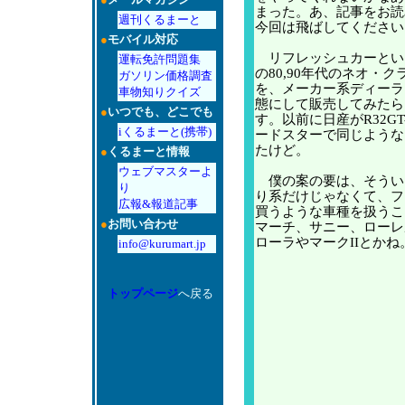
まった。あ、記事をお読
週刊くるまーと
今回は飛ばしてください
●
モバイル対応
リフレッシュカーとい
運転免許問題集
の80,90年代のネオ・
ガソリン価格調査
を、メーカー系ディーラ
車物知りクイズ
態にして販売してみたら
●
いつでも、どこでも
す。以前に日産がR32G
iくるまーと(携帯)
ードスターで同じような
たけど。
●
くるまーと情報
ウェブマスターよ
僕の案の要は、そうい
り
り系だけじゃなくて、フ
広報&報道記事
買うような車種を扱うこ
●
お問い合わせ
マーチ、サニー、ローレ
ローラやマークIIとかね
info@kurumart.jp
トップページ
へ戻る