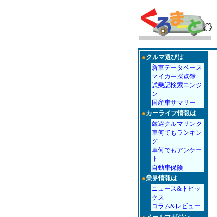
●
クルマ選びは
新車データベース
マイカー採点簿
試乗記検索エンジ
ン
国産車サマリー
●
カーライフ情報は
厳選クルマリンク
車何でもランキン
グ
車何でもアンケー
ト
自動車保険
●
業界情報は
ニュース&トピッ
クス
コラム&レビュー
●
メールマガジン