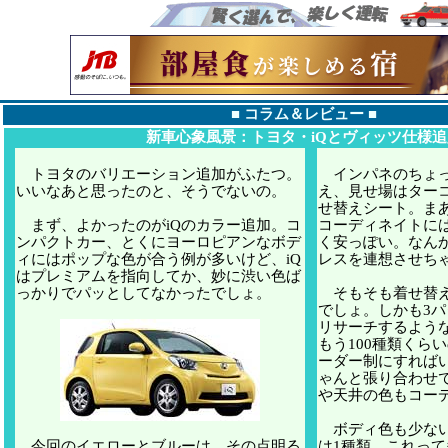
■
コラム＆レビュー
■
新車心象風景：トヨタ・iQとヴィッツ仕様追
トヨタのバリエーション追加がふたつ。
インパネのちょっ
いいなあと思ったのと、そうでないの。
え、見せ場はター
せ替えシート。ま
まず、よかったのがiQのカラー追加。コ
コーディネイトに
ンパクトカー、とくにヨーロピアンなボデ
く安っぽい。なん
ィにはポップな色が合う例が多いけど、iQ
レスを連想させち
はプレミアムを指向してか、妙に渋い色ば
っかりでパッとしてなかったでしょ。
そもそも着せ替え
でしょ。しかも3パ
リサーチするよう
もう100種類くら
ーダー制にすれば
ゃんと張り合わせ
や天井の色もコー
ボディ色も少ない
今回のイエローとブルーは、その点明る
は1種類。これっ