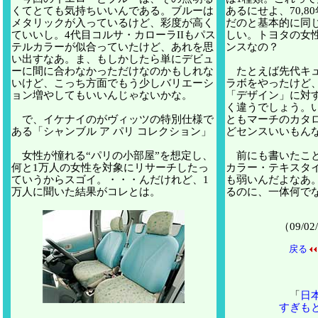
くてとても気持ちいいんである。ブルーは
あるにせよ、70,80年
メタリックが入っているけど、彩度が高く
だのと基本的に同
ていいし。4代目コルサ・カローラIIもパス
しい。トヨタの女
テルカラーが似合っていたけど、あれを思
ンスなの？
い出すなあ。ま、もしかしたら単にデビュ
ーに間に合わなかっただけなのかもしれな
たとえば先代キュ
いけど、こっち方面でもう少しバリエーシ
ラボをやったけど
ョン増やしてもいいんじゃないかな。
「デザイン」に対
く違うでしょう。
で、イケナイのがヴィッツの特別仕様で
ともマーチのカタ
ある「シャンブル ア パリ コレクション」
どセンスいいもん
女性が憧れる“パリの小部屋”を想定し、
前にも書いたこと
何と1万人の女性を対象にリサーチしたっ
カラー・テキスタ
ていうからスゴイ。・・・んだけれど、1
も弱いんだよなあ
万人に聞いた結果がコレとは。
るのに、一体何で
（09/
戻る
「
日
すぎも