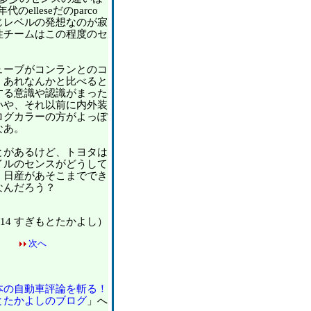
代のelleseだのparco
じレベルの発想なのが寂
性チームはこの程度のセ
ーブがコンランとのコ
、あれなんかと比べると
する意識や認識がまった
いや、それ以前に内外装
ログカラーの方がよっぽ
なあ。
があるけど、トヨタは
イルのセンスがどうして
。日産があそこまででき
なんだろう？
02/14 すぎもとたかよし）
次へ
本の自動車評論を斬る！
とたかよしのブログ
」へ