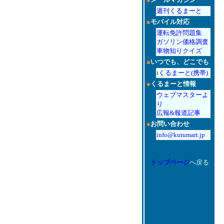
週刊くるまーと
●
モバイル対応
運転免許問題集
ガソリン価格調査
車物知りクイズ
●
いつでも、どこでも
iくるまーと(携帯)
●
くるまーと情報
ウェブマスターよ
り
広報&報道記事
●
お問い合わせ
info@kurumart.jp
トップページ
へ戻る