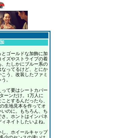
加
とゴールドな加飾に加
コイズやストライプの着
あ、たしかにブルー系の
はなってるけど、とにか
かこう、改装したファミ
ゃう。
って要はシートカバー
ターンだけ。1万人に
なことするんだったら、
いの生地見本を作ってオ
いいのに。もちろん、ち
でさ。ホントはインパネ
ディネイトしたいよね。
し、ホイールキャップ
て多少のセンスの違いは