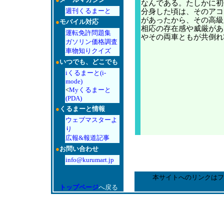
なんである。たしかに初
週刊くるまーと
分身した頃は、そのアコ
があったから、その高級
●
モバイル対応
相応の存在感や威厳があ
運転免許問題集
やその両車ともが共倒れ
ガソリン価格調査
車物知りクイズ
●
いつでも、どこでも
iくるまーと(i-
mode)
<
Myくるまーと
(PDA)
●
くるまーと情報
ウェブマスターよ
り
広報&報道記事
●
お問い合わせ
info@kurumart.jp
本サイトへのリンクはフ
トップページ
へ戻る