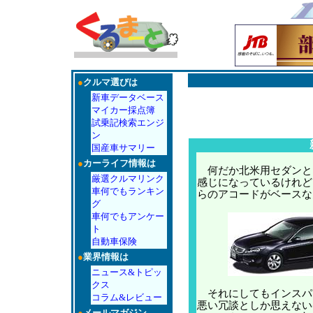
●
クルマ選びは
新車データベース
マイカー採点簿
試乗記検索エンジ
ン
国産車サマリー
●
カーライフ情報は
何だか北米用セダンと
厳選クルマリンク
感じになっているけれど
車何でもランキン
らのアコードがベースな
グ
車何でもアンケー
ト
自動車保険
●
業界情報は
ニュース&トピッ
クス
それにしてもインスパ
コラム&レビュー
悪い冗談としか思えない
●
メールマガジン