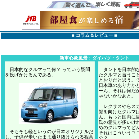
■
コラム＆レビュー
■
新車心象風景：ダイハツ・タント
日本的なクルマって何？ っていう疑問
タントを日本的な
を投げかけるんである。
たクルマと言うこ
とおりだと思う。
日本車のあり方か
ーん、それは何だ
ゃないかなあと。
レクサスやらスカ
顔を向けたクルマ
ん、もっと国内に
氏の意見が多いけ
めのクルマってど
そもそも軽というのが日本オリジナルだ
それはこういうユ
し、子供が歩いたまま通り抜けられる程高
の？