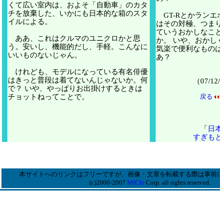
くて広い室内は、およそ「自動車」のカタ
チを放棄した、いかにも日本的な箱のスタ
GT-Rとかランエ
イルによる。
はその対極、つま
ていうおかしなこ
ああ、これはクルマのユニクロかと思
か。 いや、おかし
う。安いし、機能的だし、手軽。こんなに
気楽で便利なもの
いいものないじゃん。
あ？
けれども、モデルになっている有名俳優
はきっと普段は着てないんじゃないか。何
（07/
で？ いや、やっぱりお出掛けするときは
チョットねってことで。
戻る
「
日
すぎも
本サイトへのリンクはフリーですが、画像・文章を転載する際は事前
(c)2000-2007
MICle
Corp. all rights reserved.