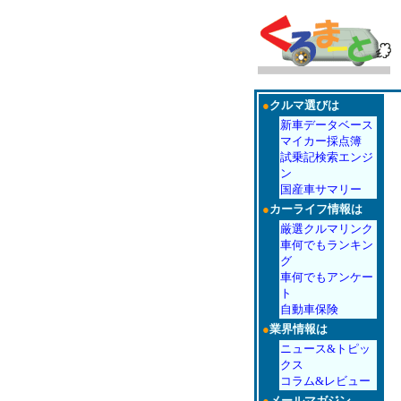
●
クルマ選びは
新車データベース
マイカー採点簿
試乗記検索エンジ
ン
国産車サマリー
●
カーライフ情報は
厳選クルマリンク
車何でもランキン
グ
車何でもアンケー
ト
自動車保険
●
業界情報は
ニュース&トピッ
クス
コラム&レビュー
●
メールマガジン