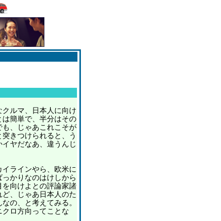
クルマ、日本人に向け
とは簡単で、半分はその
でも、じゃあこれこそが
と突きつけられると、う
かイヤだなあ、違うんじ
イラインやら、欧米に
ばっかりなのはけしから
目を向けよとの評論家諸
れど、じゃあ日本人のた
んなの、と考えてみる。
ニクロ方向ってことな