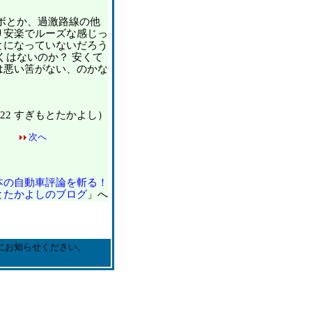
ボとか、過激路線の他
り安楽でルーズな感じっ
とになっていないだろう
くはないのか？ 安くて
は悪い筈がない、のかな
12/22 すぎもとたかよし）
次へ
本の自動車評論を斬る！
とたかよしのブログ
」へ
にお知らせください。