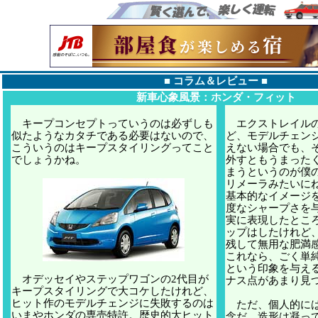
■
コラム＆レビュー
■
新車心象風景：ホンダ・フィット
キープコンセプトっていうのは必ずしも
エクストレイルの
似たようなカタチである必要はないので、
ど、モデルチェン
こういうのはキープスタイリングってこと
えない場合でも、
でしょうかね。
外すともうまった
まうというのが僕
リメーラみたいに
基本的なイメージ
度なシャープさを
実に表現したとこ
ップはしたけれど
残して無用な肥満
これなら、ごく単
という印象を与え
オデッセイやステップワゴンの2代目が
ナス点があまり見
キープスタイリングで大コケしたけれど、
ヒット作のモデルチェンジに失敗するのは
ただ、個人的には
いまやホンダの専売特許。歴史的大ヒット
念だ。造形は凝っ