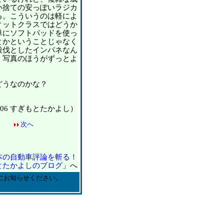
い捨ての安っぽいラジカ
る。こういうのは軽によ
ィットクラスではどうか
単にソフトパッドを使っ
とかということじゃなく
殺伐としたインパネなん
、写真のほうがずっとよ
うなのかな？
11/06 すぎもとたかよし）
次へ
本の自動車評論を斬る！
とたかよしのブログ
」へ
にお知らせください。