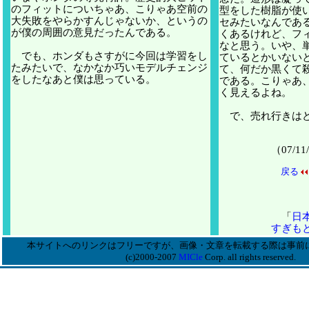
のフィットについちゃあ、こりゃあ空前の
型をした樹脂が使
大失敗をやらかすんじゃないか、というの
セみたいなんであ
が僕の周囲の意見だったんである。
くあるけれど、フ
なと思う。いや、
でも、ホンダもさすがに今回は学習をし
ているとかいない
たみたいで、なかなか巧いモデルチェンジ
て、何だか黒くて
をしたなあと僕は思っている。
である。こりゃあ
く見えるよね。
で、売れ行きはど
（07/
戻る
「
日
すぎも
本サイトへのリンクはフリーですが、画像・文章を転載する際は事前
(c)2000-2007
MICle
Corp. all rights reserved.