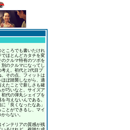
ところでも書いたけれ
ジでほとんどカタチを変
そのクルマ特有のツボを
く別のクルマになってし
の考え。初代と2代目プ
ね。その点、フィットは
をほぼ踏襲しながら、適
与えたことで新しさも確
ろが巧いなと。サイズア
、初代の弾丸シェイプを
感を与えないんである。
純に「良くなったなあ」
ることができるし、マイ
つからない。
インテリアの質感が残
ているけれど、複雑な成