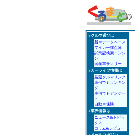
●
クルマ選びは
新車データベース
マイカー採点簿
試乗記検索エンジ
ン
国産車サマリー
●
カーライフ情報は
厳選クルマリンク
車何でもランキン
グ
車何でもアンケー
ト
自動車保険
●
業界情報は
ニュース&トピッ
クス
コラム&レビュー
●
メールマガジン