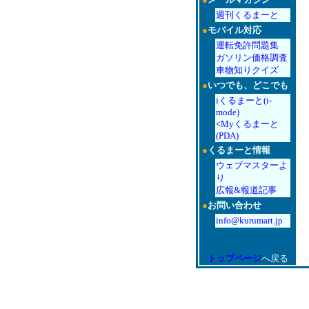
週刊くるまーと
●
モバイル対応
運転免許問題集
ガソリン価格調査
車物知りクイズ
●
いつでも、どこでも
iくるまーと(i-
mode)
<
Myくるまーと
(PDA)
●
くるまーと情報
ウェブマスターよ
り
広報&報道記事
●
お問い合わせ
info@kurumart.jp
トップページ
へ戻る