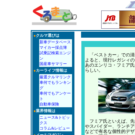
●
クルマ選びは
新車データベース
マイカー採点簿
試乗記検索エンジ
「ベストカー」での清
ン
よると、現行レガシィの
国産車サマリー
あのエンリコ・フミア氏
らしい。
●
カーライフ情報は
厳選クルマリンク
車何でもランキン
グ
車何でもアンケー
ト
自動車保険
●
業界情報は
ニュース&トピッ
フミア氏といえば、先代
クス
やスパイダー、ランチア
コラム&レビュー
などで有名な個性的デザ
●
メールマガジン