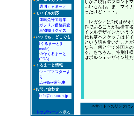
しかに現行のフロントマ
週刊くるまーと
いいもんね。ま、マイナ
ったけど・・・。
●
モバイル対応
運転免許問題集
レガシィは2代目がオ
ガソリン価格調査
作であることが結構有名
車物知りクイズ
イタルデザインというウ
●
いつでも、どこでも
代も基本スケッチはドイ
という話も聞いたことが
iくるまーと(i-
なら、何と全て外国人の
mode)
る。もちろん、特別仕様
<
Myくるまーと
はポルシェデザイン社だ
(PDA)
●
くるまーと情報
ウェブマスターよ
り
広報&報道記事
●
お問い合わせ
info@kurumart.jp
本サイトへのリンクはフ
トップページ
へ戻る