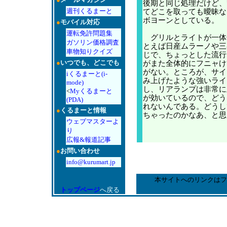
後期と同じ処理だけど、
週刊くるまーと
てどこを取っても曖昧な
ボヨーンとしている。
●
モバイル対応
運転免許問題集
グリルとライトが一体
ガソリン価格調査
とえば日産ムラーノや三
車物知りクイズ
じで、ちょっとした流行
●
いつでも、どこでも
がまた全体的にフニャけ
がない。ところが、サイ
iくるまーと(i-
み上げたような強いライ
mode)
し、リアランプは非常に
<
Myくるまーと
が効いているので、どう
(PDA)
れないんである。どうし
●
くるまーと情報
ちゃったのかなあ、と思
ウェブマスターよ
り
広報&報道記事
●
お問い合わせ
info@kurumart.jp
本サイトへのリンクはフ
トップページ
へ戻る