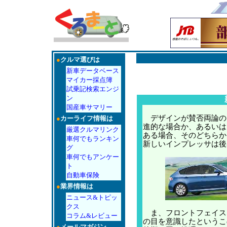
●
クルマ選びは
新車データベース
マイカー採点簿
試乗記検索エンジ
ン
国産車サマリー
デザインが賛否両論の
●
カーライフ情報は
進的な場合か、あるいは
厳選クルマリンク
ある場合、そのどちらか
車何でもランキン
新しいインプレッサは後
グ
車何でもアンケー
ト
自動車保険
●
業界情報は
ニュース&トピッ
クス
ま、フロントフェイス
コラム&レビュー
の目を意識したというこ
●
メールマガジン