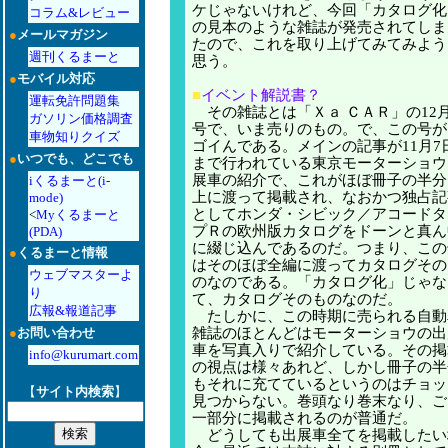
ケじゃないけれど、今回「カタログ化
コラム&レビュー
の見本のような雑誌が発売されてしま
●
メールマガジン
たので、これを取り上げてみてみよう
週刊くるまーと
思う。
●
モバイル対応
■
イベント解説書？
運転免許問題集
その雑誌とは「Ｘａ ＣＡＲ」の12
ガソリン価格調査
号で、いま売りのもの。で、この号が
車物知りクイズ
ゴイんである。メインの記事が11月7
●
いつでも、どこでも
まで行われている東京モーターショウ
展車の紹介で、これがほぼ冊子の半分
iくるまーと(i-
上に渡って掲載され、なおかつ独占記
mode)
としてホンダ・シビック／アコードタ
<
Myくるまーと
プＲの欧州版カタログをドーンと真ん
(PDA)
に綴じ込んであるのだ。つまり、この
●
くるまーと情報
はそのほぼ全編に渡ってカタログその
ウェブマスターよ
のなのである。「カタログ化」じゃな
り
て、カタログそのものなのだ。
広報&報道記事
たしかに、この時期に売られる自動
●
お問い合わせ
雑誌のほとんどはモーターショウの出
車を写真入りで紹介している。その掲
info@kurumart.com
の視点は様々あれど、しかし冊子の半
もそれに充てているというのはチョッ
【
サイト内検索
】
見つからない。巻頭なり巻末なり、ご
一部分に掲載されるのが普通だ。
どうしても出展車全てを掲載したい