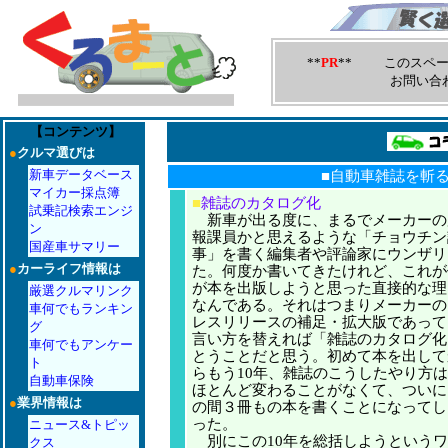
**
PR
** このスペー
お問い合
【コンテンツ】
●
クルマ選びは
新車データベース
■自動車雑誌を斬
マイカー採点簿
■
雑誌のカタログ化
試乗記検索エンジ
新車が出る度に、まるでメーカーの
ン
報課員かと思えるような「チョウチン
国産車サマリー
事」を書く編集者や評論家にウンザリ
●
カーライフ情報は
た。何度か書いてきたけれど、これが
が本を出版しようと思った直接的な理
厳選クルマリンク
なんである。それはつまりメーカーの
車何でもランキン
レスリリースの補足・拡大版であって
グ
言い方を替えれば「雑誌のカタログ化
車何でもアンケー
とうことだと思う。初めて本を出して
ト
らもう10年、雑誌のこうしたやり方は
自動車保険
ほとんど変わることがなくて、ついに
●
業界情報は
の間３冊もの本を書くことになってし
った。
ニュース&トピッ
別にこの10年を総括しようというワ
クス