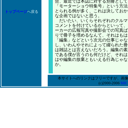
合、最近では本誌に対する別冊として
「モーターショウ特集号」という方法
とられる例が多く、これは決しておか
トップページ
へ戻る
な企画ではないと思う。
だいたい、いくらそれぞれのクルマ
コメントを付けているからといって、
ーカーの広報写真や撮影会での写真ば
りで冊子を埋めるなんて、それはもは
「編集」などという次元の仕事じゃな
し、いわんやそれによって綴られた冊
は雑誌とは言えないだろう。編集の素
である僕が言うのも何だけど、それは
はや編集の放棄ともいえる行為じゃな
か。
本サイトへのリンクはフリーですが、画
(c)2000-2006
MIC