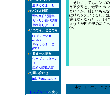
それにしてもホンダの
週刊くるまーと
うアグリと、最新のホン
●
モバイル対応
というか、難しいもんな
は精彩を欠いてるし、逆
運転免許問題集
壊れなくなったし、1年
ガソリン価格調査
ゃうのがF1の奥の深さ
車物知りクイズ
か。
●
いつでも、どこでも
iくるまーと(i-
mode)
<
Myくるまーと
(PDA)
●
くるまーと情報
ウェブマスターよ
り
広報&報道記事
●
お問い合わせ
info@kurumart.jp
本サイトへのリンクはフ
トップページ
へ戻る