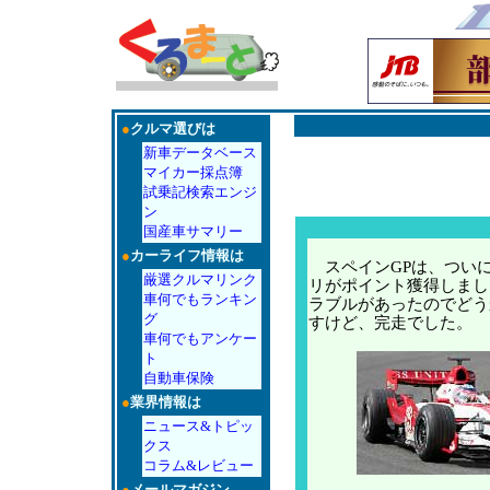
●
クルマ選びは
新車データベース
マイカー採点簿
試乗記検索エンジ
ン
国産車サマリー
●
カーライフ情報は
スペインGPは、つい
厳選クルマリンク
リがポイント獲得しまし
車何でもランキン
ラブルがあったのでどう
グ
すけど、完走でした。
車何でもアンケー
ト
自動車保険
●
業界情報は
ニュース&トピッ
クス
コラム&レビュー
●
メールマガジン