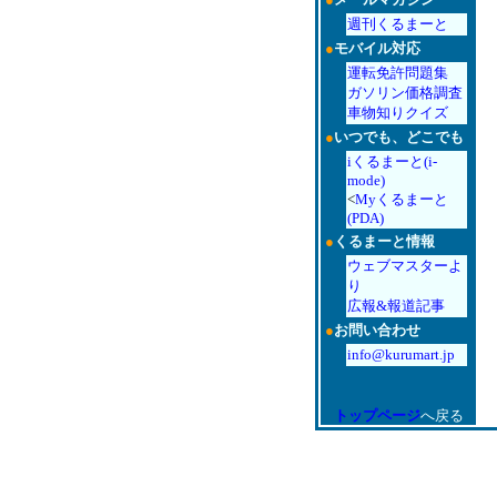
週刊くるまーと
●
モバイル対応
運転免許問題集
ガソリン価格調査
車物知りクイズ
●
いつでも、どこでも
iくるまーと(i-
mode)
<
Myくるまーと
(PDA)
●
くるまーと情報
ウェブマスターよ
り
広報&報道記事
●
お問い合わせ
info@kurumart.jp
トップページ
へ戻る