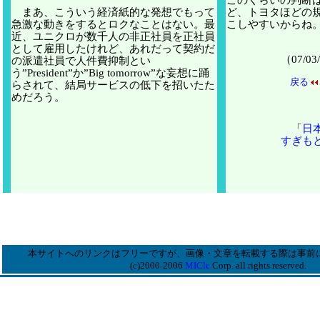
このくらいの判断
まあ、こういう経済紙的な発想でもって
ど、トヨタほどの
急激な動きをするとロクなことはない。最
こしやすいからね
近、ユニクロが数千人の非正社員を正社員
として雇用したけれど、あれだって契約だ
（07/
の派遣社員で人件費抑制とい
う”President”か”Big tomorrow”な妄想に踊
戻る
らされて、結局サービスの低下を招いたた
めだろう。
「
日
すぎも
本サイトへのリンクはフリーですが、画像・文章を転載する際は事前
(c)2000-2006
MICle
Corp. all rights reserved.