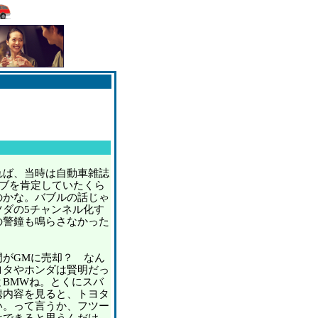
ば、当時は自動車雑誌
ラブを肯定していたくら
のかな。バブルの話じゃ
ツダの5チャンネル化す
の警鐘も鳴らさなかった
がGMに売却？ なん
ヨタやホンダは賢明だっ
とBMWね。とくにスバ
携内容を見ると、トヨタ
い。って言うか、フツー