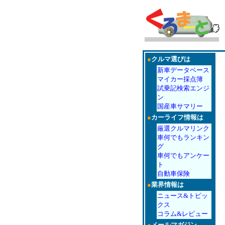
●
クルマ選びは
新車データベース
マイカー採点簿
試乗記検索エンジ
ン
国産車サマリー
●
カーライフ情報は
厳選クルマリンク
車何でもランキン
グ
車何でもアンケー
ト
自動車保険
●
業界情報は
ニュース&トピッ
クス
コラム&レビュー
●
メールマガジン