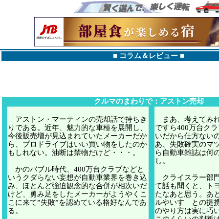
■
コラム＆レビュー
■
クルマのまわりで：アストン売却
アストン・マーティンの売却話で持ちき
まあ、考えてみれ
りである。近年、魅力的な車種を展開し、
ですら400万台ク
今後販売増が見込まれていたメーカーだか
いだから仕方ない
ら、プロドライブはいい買い物をしたのか
あ、失敗確実のマ
もしれない。油断は禁物だけど・・・。
ら自動車雑誌は何
し。
かのバブル時代、400万台クラブなどと
いうクダらない妄想が自動車業界を巻き込
クライスラー部門
み、ほとんど強迫観念的な合併が相次いだ
て話も聞くと、ト
けど、勇み足をしたメーカーがようやくこ
たなあと思う。あ
こに来て”失敗”を認めている格好なんであ
ルやいすゞとの提
る。
のやり方は実に巧