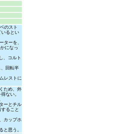
ナベのスト
ているとい
ーターを、
静かになっ
だし、コルト
ス、回転半
ムレストに
くため、外
を得ない。
。
ターとチル
着すること
、カップホ
ると思う。