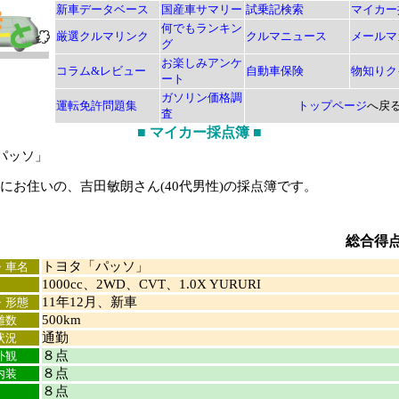
新車データベース
国産車サマリー
試乗記検索
マイカー
何でもランキン
厳選クルマリンク
クルマニュース
メールマ
グ
お楽しみアンケ
コラム&レビュー
自動車保険
物知りク
ート
ガソリン価格調
運転免許問題集
トップページ
へ戻
査
■
マイカー採点簿
■
パッソ」
お住いの、吉田敏朗さん(40代男性)の採点簿です。
総合得
トヨタ「パッソ」
・車名
1000cc、2WD、CVT、1.0X YURURI
11年12月、新車
・形態
500km
離数
通勤
状況
８点
外観
８点
内装
８点