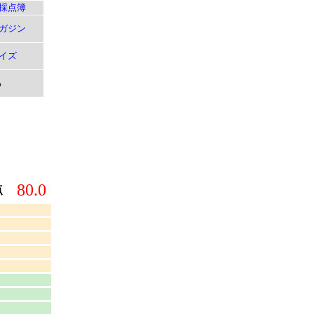
採点簿
ガジン
イズ
る
80.0
点