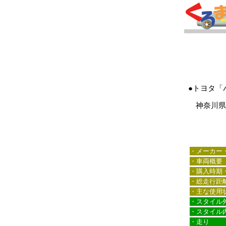
●トヨタ「
神奈川県に
・メーカー
・車両概要
・購入時期
・総走行距
・主な使用
・スタイル
・スタイル
・走り