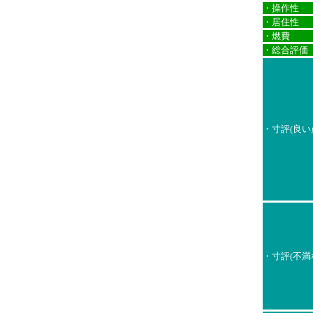
・操作性
・居住性
・燃費
・総合評価
・寸評(良い
・寸評(不満