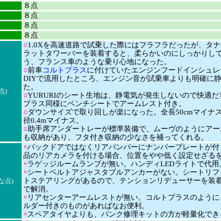
８点
８点
８点
８点
○
1.0Xを高速道路で試乗した際にはフラフラだったが、タ
ラットタワーバーを装着すると、柔らかいのにしっかりし
う、フランス車のような乗り心地になった。
○
前車
コルトプラス
に付けていたエンジンフードインシュレ
DIYで流用したところ、エンジン音が試乗車よりも明確に
た。
点)
○
YURURIのシート生地は、静電気が発生しないので快適
プラス同様にベンチシートでアームレスト付き。
○
ダウンサイズで取り回しが楽になった。全長50cmマイナ
径0.4mマイナス。
○
助手席アンダートレーが標準装備で、ムーヴのようにアー
も収納があり、フタ付き収納の少なさを補ってくれる。
×
バックドアではなくリアバンパーにナンバープレートが付
品のリアカメラを付ける場合、位置をやや低く設定せざる
×
ラゲッジルームランプが無い。ハンディLEDライトで代用
×
シートベルトアジャスタブルアンカーがない。シートリフ
トステアリングがあるので、テンションリデューサーを装
な点)
で解消。
×
リアセンターアームレストが無い。コルトプラスのように
ルダー付きのものがあればなお便利。
×
スペアタイヤよりも、パンク修理キットの方が軽量化でき