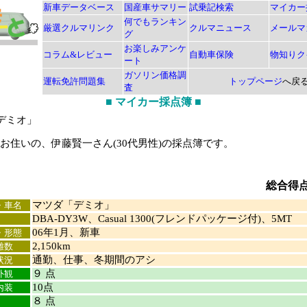
新車データベース
国産車サマリー
試乗記検索
マイカー
何でもランキン
厳選クルマリンク
クルマニュース
メールマ
グ
お楽しみアンケ
コラム&レビュー
自動車保険
物知りク
ート
ガソリン価格調
運転免許問題集
トップページ
へ戻
査
■
マイカー採点簿
■
デミオ」
住いの、伊藤賢一さん(30代男性)の採点簿です。
総合得
マツダ「デミオ」
・車名
DBA-DY3W、Casual 1300(フレンドパッケージ付)、5MT
06年1月、新車
・形態
2,150km
離数
通勤、仕事、冬期間のアシ
状況
９ 点
外観
10点
内装
８ 点