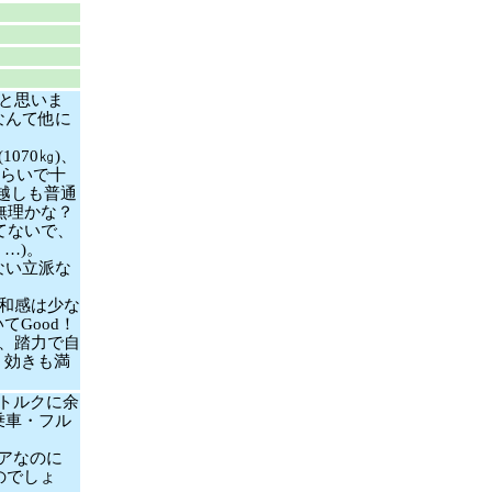
と思いま
なんて他に
070㎏)、
くらいで十
い越しも普通
無理かな？
てないで、
…)。
ない立派な
和感は少な
Good！
、踏力で自
、効きも満
トルクに余
乗車・フル
アなのに
のでしょ