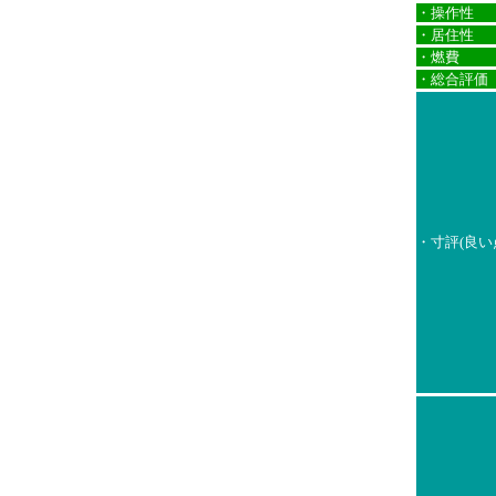
・操作性
・居住性
・燃費
・総合評価
・寸評(良い