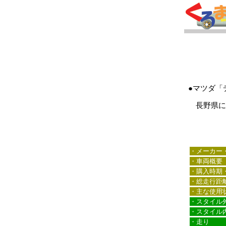
●マツダ「
長野県にお
・メーカー
・車両概要
・購入時期
・総走行距
・主な使用
・スタイル
・スタイル
・走り