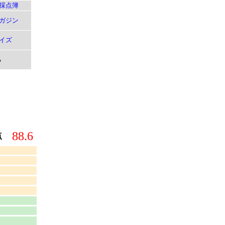
採点簿
ガジン
イズ
る
88.6
点