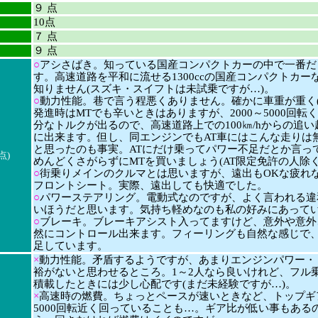
９ 点
10点
７ 点
９ 点
○
アシさばき。知っている国産コンパクトカーの中で一番だ
す。高速道路を平和に流せる1300ccの国産コンパクトカー
知りません(スズキ・スイフトは未試乗ですが…)。
○
動力性能。巷で言う程悪くありません。確かに車重が重く(1
発進時はMTでも辛いときはありますが、2000～5000回転
分なトルクが出るので、高速道路上での100㎞/hからの追
に出来ます。但し、同エンジンでもAT車にはこんな走りは
と思ったのも事実。ATにだけ乗ってパワー不足だとか言っ
点)
めんどくさがらずにMTを買いましょう(AT限定免許の人除く
○
街乗りメインのクルマとは思いますが、遠出もOKな疲れ
フロントシート。実際、遠出しても快適でした。
○
パワーステアリング。電動式なのですが、よく言われる違
いほうだと思います。気持ち軽めなのも私の好みにあっていて
○
ブレーキ。ブレーキアシスト入ってますけど、意外や意外
然にコントロール出来ます。フィーリングも自然な感じで
足しています。
×
動力性能。矛盾するようですが、あまりエンジンパワー・
裕がないと思わせるところ。1～2人なら良いけれど、フル
積載したときには少し心配です(まだ未経験ですが…)。
×
高速時の燃費。ちょっとペースが速いときなど、トップギ
5000回転近く回っていることも…。ギア比が低い事もある