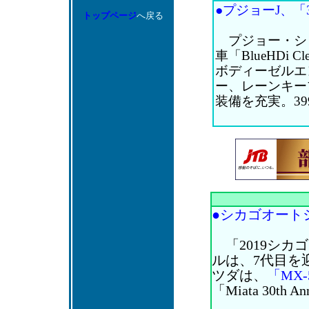
●プジョーJ、「3
トップページ
へ戻る
プジョー・シト
車「BlueHDi 
ボディーゼルエ
ー、レーンキー
装備を充実。399
●シカゴオートシ
「2019シカ
ルは、7代目を
ツダは、
「MX
「Miata 30th 