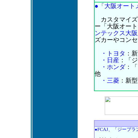
●「大阪オートメッ
カスタマイズ
ー「大阪オートメ
ンテックス大阪
ズカーやコンセ
・トヨタ
：新
・日産
：「ジュー
・ホンダ
：「ヴ
他
・三菱
：新型
●FCAJ、「ジープラ