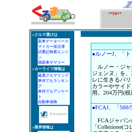
**
PR
** 
●
クルマ選びは
新車データベース
マイカー採点簿
試乗記検索エンジ
●ルノーJ、「ト
ン
国産車サマリー
ルノー・ジャポ
●
カーライフ情報は
ジェンヌ」を、
厳選クルマリンク
レに生きるパリ
車何でもランキン
カラーやサイド
グ
車何でもアンケー
用。204万円(税
ト
自動車保険
●FCAJ、「500
FCAジャパンは
「Collezio
●
業界情報は