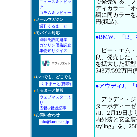
で発売する。ブ
ニュース＆トピッ
ク
ディカラー「オ
コラム＆レビュー
調に同カラーをあ
●
メールマガジン
円(税込)。
週刊くるまーと
●
モバイル対応
●BMW、「i3」
運転免許問題集
ガソリン価格調査
ビー・エム・ダ
車物知りクイズ
良、発売した。最
を拡大した新型リ
543万/592万円
●
いつでも、どこでも
iくるまーと(携帯)
●アウディJ、「
●
くるまーと情報
ウェブマスターよ
アウディ・ジャ
り
ターボディーゼルエ
広報&報道記事
加、2月19日
●
お問い合わせ
内外装と安全装備を充
info@kurumart.jp
styling」を