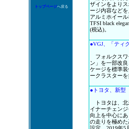
ザインをよりス
トップページ
へ戻る
ージ内容などを
アルミホイールなど
TFSI black 
(税込)。
●VGJ、「ティグ
フォルクスワ
ン」を一部改良、
ケージを標準装
ークラスターを採
●トヨタ、新型「レ
トヨタは、北米
イナーチェンジ
向上を中心にあ
の走りを極めた高性
設定。2019年