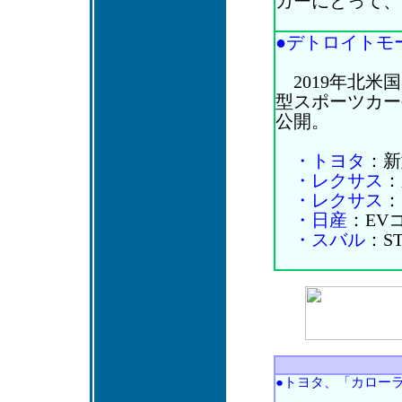
カーにとって、
●デトロイトモー
2019年北米
型スポーツカー
公開。
・トヨタ
：新
・レクサス
：
・レクサス
：「
・日産
：EVコ
・スバル
：S
●トヨタ、「カローラ