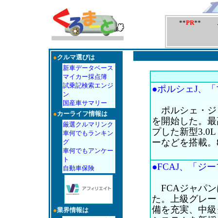
**
PR
** 
●
クルマ選びは
新車データベース
マイカー採点簿
試乗記検索エンジ
●ポルシェJ、「マ
ン
国産車サマリー
ポルシェ・ジャ
●
カーライフ情報は
を開始した。最高
厳選クルマリンク
プした新型3.0
車何でもランキン
ーなどを搭載。8
グ
車何でもアンケー
ト
●FCAJ、「ジー
自動車保険
FCAジャパン
た。上級グレー
備を充実、中級
●
業界情報は