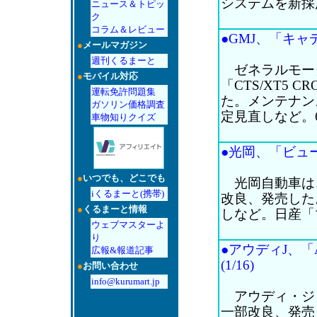
システムを新採用
ニュース＆トピッ
ク
コラム＆レビュー
●GMJ、「キャデ
●
メールマガジン
週刊くるまーと
ゼネラルモータ
●
モバイル対応
「CTS/XT5 
運転免許問題集
た。メンテナン
ガソリン価格調査
定見直しなど。66
車物知りクイズ
●光岡、「ビュー
●
いつでも、どこでも
光岡自動車は
iくるまーと(携帯)
改良、発売した
●
くるまーと情報
しなど。日産「
ウェブマスターよ
り
●アウディJ、
広報&報道記事
(1/16)
●
お問い合わせ
info@kurumart.jp
アウディ・ジャパン
一部改良、発売