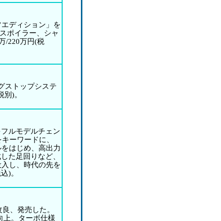
エディション」を
ーフスポイラー、シャ
220万円(税
グストップシステ
税別)。
をフルモデルチェン
をキーワードに、
ルをはじめ、高出力
成した足回りなど、
投入し、時代の先を
税込)。
一部改良、発売した。
に向上。ターボ仕様