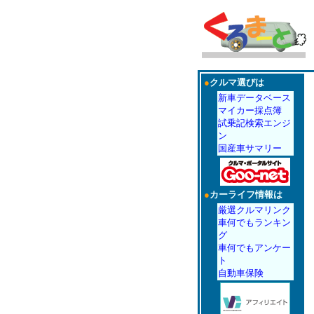
●
クルマ選びは
新車データベース
マイカー採点簿
試乗記検索エンジ
ン
国産車サマリー
●
カーライフ情報は
厳選クルマリンク
車何でもランキン
グ
車何でもアンケー
ト
自動車保険