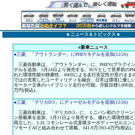
■
ニュース＆トピックス
■
■
新車ニュース
●三菱、「アウトランダー」にPHEVモデルを追加(12/26)
三菱自動車は、「アウトランダー」に、PHEV(プラグイン
デルを追加、1月24日より発売する。SUVとして世界初のPH
れた環境性能や静粛性、4WDによる走行安定性や意のままの
ではの充実したユーティリティを融合、日常は環境に優しい
モーター主体のハイブリッド走行が可能。月販目標1,000台。33
万円(税込)。
●三菱、「デリカD:5」にディーゼルモデルを追加(12/26)
三菱自動車は、「デリカD:5」に、ミニバン初のクリーン
ン搭載車を追加、1月11日より発売する。優れた環境性能
両立した、2.2L コモンレール式直噴ターボディーゼルエン
ツモードATと組み合わせて搭載。341.9万/393.4万円(税込)