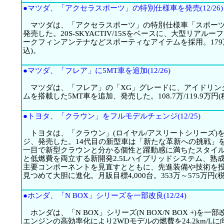
●マツダ、「アクセラスポーツ」の特別仕様車を発売(12/26)
マツダは、「アクセラスポーツ」の特別仕様車「スポーツ
発売した。20S-SKYACTIV/15Sをベースに、大型リアル
ークフィンアンテナなどスポーティなアイテムを採用。179万/
込)。
●マツダ、「フレア」に5MT車を追加(12/26)
マツダは、「フレア」の「XG」グレードに、アイドリン
ムを搭載した5MT車を追加、発売した。108.7万/119.9万円(
●トヨタ、「クラウン」をフルモデルチェンジ(12/25)
トヨタは、「クラウン」(ロイヤル/アスリートシリーズ)
ジ、発売した。14代目の新型車は「新たな革新への挑戦」
一目で新型クラウンと分かる個性と躍動感に満ちたスタイ
と低燃費を両立する新開発2.5Lハイブリッドシステム、熟
主要コンポーネントを見直すとともに、先進装備や技術を
見つめて大胆に進化。月販目標4,000台。353万～575万円(
●ホンダ、「N BOX」シリーズを一部改良(12/24)
ホンダは、「N BOX」シリーズ(N BOX/N BOX +)を
エンジンの高効率化により2WDモデルの燃費を24.2km/L