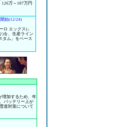
126万～187万円
(12/24)
ーロ エックス)」
り)を、生産ライン
カスタム」をベース
が増加するため、年
。バッテリー上が
雪道対策について