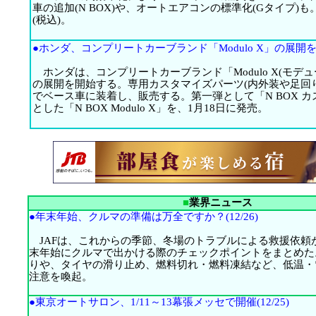
車の追加(N BOX)や、オートエアコンの標準化(Gタイプ)も。
(税込)。
●ホンダ、コンプリートカーブランド「Modulo X」の展開を開始
ホンダは、コンプリートカーブランド「Modulo X(モデュ
の展開を開始する。専用カスタマイズパーツ(内外装や足回
でベース車に装着し、販売する。第一弾として「N BOX 
とした「N BOX Modulo X」を、1月18日に発売。
■
業界ニュース
●年末年始、クルマの準備は万全ですか？(12/26)
JAFは、これからの季節、冬場のトラブルによる救援依頼
末年始にクルマで出かける際のチェックポイントをまとめた
りや、タイヤの滑り止め、燃料切れ・燃料凍結など、低温・
注意を喚起。
●東京オートサロン、1/11～13幕張メッセで開催(12/25)