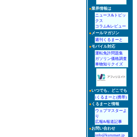
●
業界情報は
ニュース&トピッ
クス
コラム&レビュー
●
メールマガジン
週刊くるまーと
●
モバイル対応
運転免許問題集
ガソリン価格調査
車物知りクイズ
●
いつでも、どこでも
iくるまーと(携帯)
●
くるまーと情報
ウェブマスターよ
り
広報&報道記事
●
お問い合わせ
info@kurumart.jp