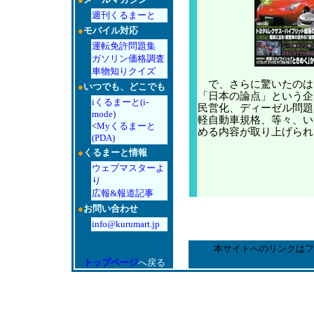
週刊くるまーと
●
モバイル対応
運転免許問題集
ガソリン価格調査
車物知りクイズ
で、さらに驚いたのは
●
いつでも、どこでも
「日本の論点」という企
iくるまーと(i-
民営化、ディーゼル問題
mode)
軽自動車規格、等々、い
<
Myくるまーと
める内容が取り上げられ
(PDA)
●
くるまーと情報
ウェブマスターよ
り
広報&報道記事
●
お問い合わせ
info@kurumart.jp
本サイトへのリンクはフ
トップページ
へ戻る