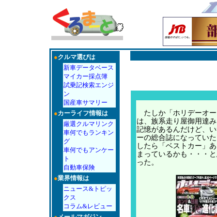
●
クルマ選びは
新車データベース
マイカー採点簿
試乗記検索エンジ
ン
国産車サマリー
たしか「ホリデーオー
●
カーライフ情報は
は、族系走り屋御用達み
厳選クルマリンク
記憶があるんだけど、い
車何でもランキン
ーの総合誌になっていた
グ
したら「ベストカー」あ
車何でもアンケー
まっているかも・・・と
ト
った。
自動車保険
●
業界情報は
ニュース&トピッ
クス
コラム&レビュー
●
メールマガジン