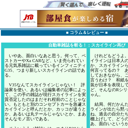
■
コラム＆レビュー
■
自動車雑誌を斬る！：スカイライン再び
いやあ、面白いなあと思う。何って、ベ
けれどもどうよ。
ストカーやXa CARなど、いま売られてい
イラインは日本人
る元気系雑誌に載っているインフィニティ
か、スカイライン
G35、つまり新しいスカイラインの話であ
何言ってるの？ あ
る。
しておきながら、
言うわけ？ 和紙
V35なんてスカイラインじゃない！ 評
装が日本を表現し
論家を使い、あるいは編集者の記事によっ
ど、そんなのRシ
て、この手の雑誌が現行スカイラインを実
ゃん。
質否定したのはまだそれ程前のことじゃな
い。もともと別のコンセプトカーを急遽ス
結局、何だかんだ
カイラインと呼んだとか、カッコが違うと
ラインが出たら黙
か、あるいは丸テールじゃないとか、まあ
ね。過去の自分た
そんなモノ言いである。
棚上げして、どう
あ、面白いという