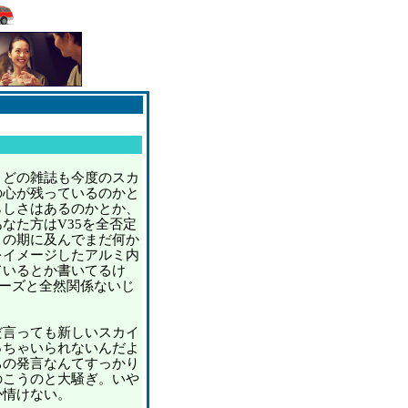
どの雑誌も今度のスカ
の心が残っているのかと
らしさはあるのかとか、
なた方はV35を全否定
この期に及んでまだ何か
をイメージしたアルミ内
ているとか書いてるけ
リーズと全然関係ないじ
言っても新しいスカイ
っちゃいられないんだよ
ちの発言なんてすっかり
のこうのと大騒ぎ。いや
か情けない。