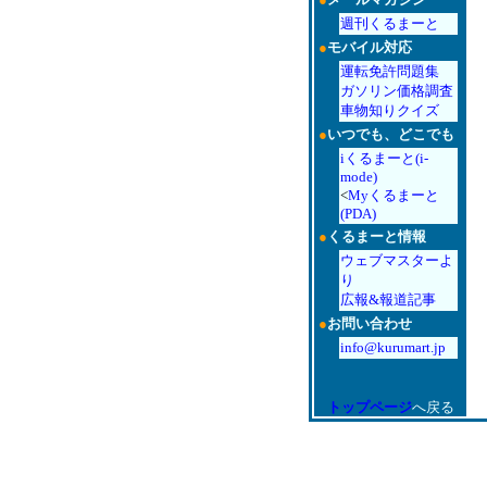
週刊くるまーと
●
モバイル対応
運転免許問題集
ガソリン価格調査
車物知りクイズ
●
いつでも、どこでも
iくるまーと(i-
mode)
<
Myくるまーと
(PDA)
●
くるまーと情報
ウェブマスターよ
り
広報&報道記事
●
お問い合わせ
info@kurumart.jp
トップページ
へ戻る