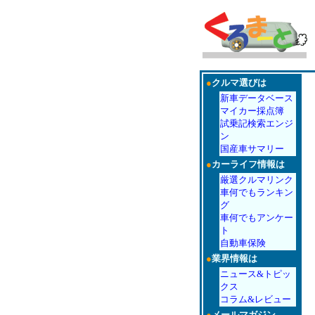
●
クルマ選びは
新車データベース
マイカー採点簿
試乗記検索エンジ
ン
国産車サマリー
●
カーライフ情報は
厳選クルマリンク
車何でもランキン
グ
車何でもアンケー
ト
自動車保険
●
業界情報は
ニュース&トピッ
クス
コラム&レビュー
●
メールマガジン