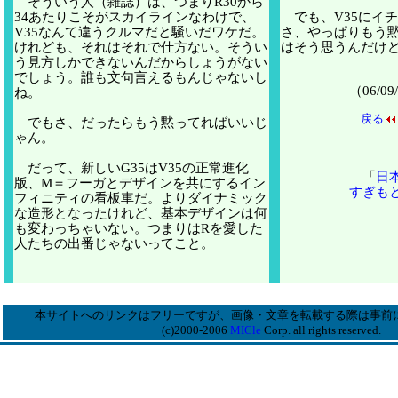
そういう人（雑誌）は、つまりR30から
34あたりこそがスカイラインなわけで、
でも、V35にイ
V35なんて違うクルマだと騒いだワケだ。
さ、やっぱりもう
けれども、それはそれで仕方ない。そうい
はそう思うんだけ
う見方しかできないんだからしょうがない
でしょう。誰も文句言えるもんじゃないし
（06/
ね。
戻る
でもさ、だったらもう黙ってればいいじ
ゃん。
だって、新しいG35はV35の正常進化
「
日
版、M＝フーガとデザインを共にするイン
すぎも
フィニティの看板車だ。よりダイナミック
な造形となったけれど、基本デザインは何
も変わっちゃいない。つまりはRを愛した
人たちの出番じゃないってこと。
本サイトへのリンクはフリーですが、画像・文章を転載する際は事前
(c)2000-2006
MICle
Corp. all rights reserved.