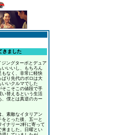
てきました
イジングターボとデュア
もいいいし、もちろん
足もなく、非常に軽快
っぱり先代のポロは大
もいいクルマでした
がそこそこの値段で手
買い替えるという生活
あ、僕とは真逆のカー
、素敵なイタリアン
チをとった後、五一と
ワイナリー2軒に寄って
で来ました。日曜とい
渋滞していましたが、