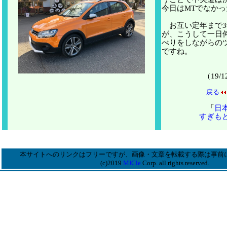
今日はMTでなか
お互い定年まで3
が、こうして一日
べりをしながらの
ですね。
（19/
戻る
「
日
すぎも
本サイトへのリンクはフリーですが、画像・文章を転載する際は事前
(c)2019
MICle
Corp. all rights reserved.