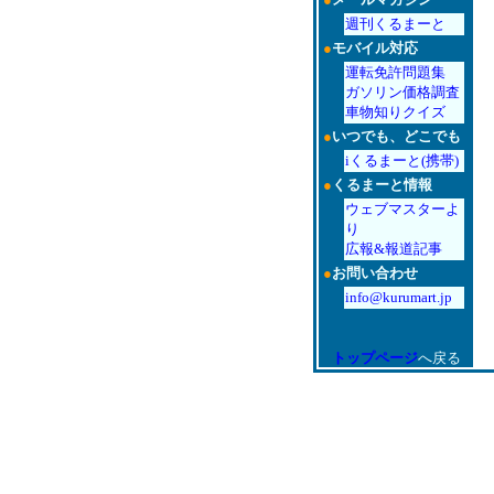
週刊くるまーと
●
モバイル対応
運転免許問題集
ガソリン価格調査
車物知りクイズ
●
いつでも、どこでも
iくるまーと(携帯)
●
くるまーと情報
ウェブマスターよ
り
広報&報道記事
●
お問い合わせ
info@kurumart.jp
トップページ
へ戻る