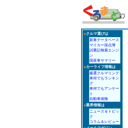
●
クルマ選びは
新車データベース
マイカー採点簿
試乗記検索エンジ
ン
国産車サマリー
●
カーライフ情報は
厳選クルマリンク
車何でもランキン
グ
車何でもアンケー
ト
自動車保険
●
業界情報は
ニュース＆トピッ
ク
コラム＆レビュー
●
メールマガジン