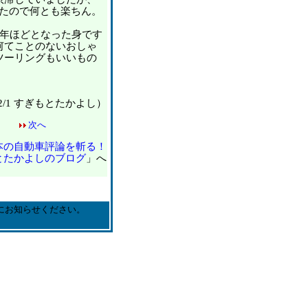
ったので何とも楽ちん。
年ほどとなった身です
何てことのないおしゃ
ツーリングもいいもの
12/1 すぎもとたかよし）
次へ
本の自動車評論を斬る！
とたかよしのブログ
」へ
にお知らせください。