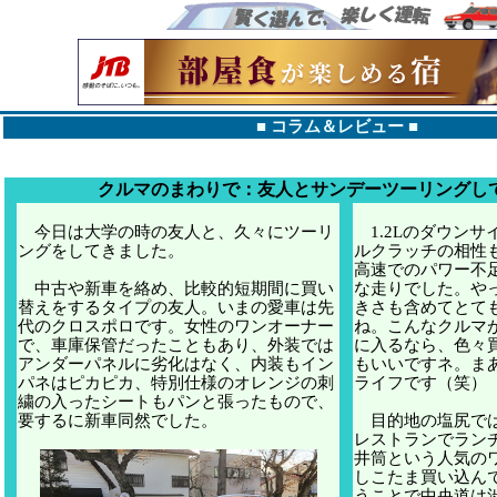
■
コラム＆レビュー
■
クルマのまわりで：友人とサンデーツーリングし
今日は大学の時の友人と、久々にツーリ
1.2Lのダウンサ
ングをしてきました。
ルクラッチの相性
高速でのパワー不
中古や新車を絡め、比較的短期間に買い
な走りでした。や
替えをするタイプの友人。いまの愛車は先
きさも含めてとて
代のクロスポロです。女性のワンオーナー
ね。こんなクルマ
で、車庫保管だったこともあり、外装では
に入るなら、色々
アンダーパネルに劣化はなく、内装もイン
もいいですネ。ま
パネはピカピカ、特別仕様のオレンジの刺
ライフです（笑）
繍の入ったシートもパンと張ったもので、
要するに新車同然でした。
目的地の塩尻では
レストランでラン
井筒という人気の
しこたま買い込ん
うことで中央道は