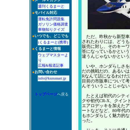
週刊くるまーと
●
モバイル対応
運転免許問題集
ガソリン価格調査
車物知りクイズ
●
いつでも、どこでも
ただ、昨秋から新型車
されたわりには、どうも
iくるまーと(携帯)
販売に対し、そのキーワ
●
くるまーと情報
答になっているかという
ウェブマスターよ
違うんじゃないかという
り
広報&報道記事
いや、ホンダらしさを
だの挑戦だの、あるいは
●
お問い合わせ
Rなんて話になるわけだ
info@kurumart.jp
目前の市販車について考
んそういうことじゃない
トップページ
へ戻る
たとえば初代のシティ
クや初代CR-X、クイン
エアロデッキを加えたア
ートなどなど、80年代
もホンダらしく魅力的な
った。