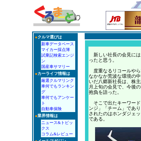
●
クルマ選びは
新車データベース
マイカー採点簿
新しい社長の会見には
試乗記検索エンジ
ったと思う。
ン
国産車サマリー
度重なるリコールやらF
●
カーライフ情報は
なかなか荒波な環境の中
厳選クルマリンク
いだ八郷新社長は、株主
車何でもランキン
月上旬の会見で、今後の
グ
抱負を語った。
車何でもアンケー
そこで出たキーワード
ト
ンジ」「チーム」であり
自動車保険
されたのはホンダジェット
●
業界情報は
である。
ニュース&トピッ
クス
コラム&レビュー
●
メールマガジン