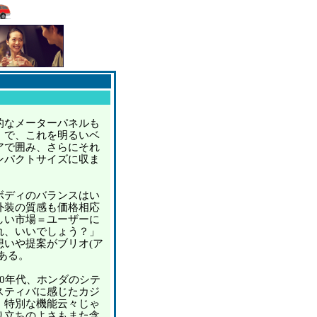
なメーターパネルも
」で、これを明るいベ
アで囲み、さらにそれ
ンパクトサイズに収ま
ディのバランスはい
外装の質感も価格相応
しい市場＝ユーザーに
れ、いいでしょう？」
想いや提案がブリオ(ア
ある。
0年代、ホンダのシテ
スティバに感じたカジ
、特別な機能云々じゃ
り立ちのよさもまた含