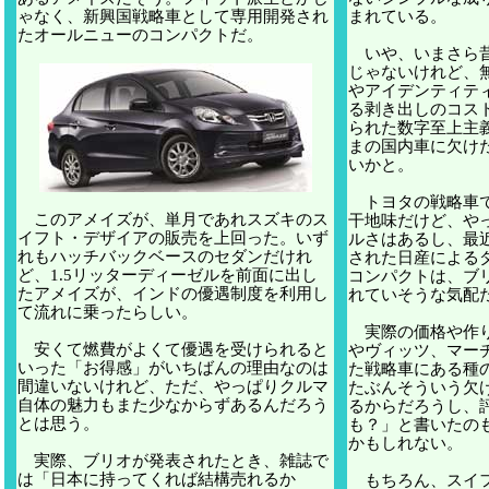
ゃなく、新興国戦略車として専用開発され
まれている。
たオールニューのコンパクトだ。
いや、いまさら昔
じゃないけれど、
やアイデンティテ
る剥き出しのコス
られた数字至上主
まの国内車に欠け
いかと。
トヨタの戦略車で
このアメイズが、単月であれスズキのス
干地味だけど、や
イフト・デザイアの販売を上回った。いず
ルさはあるし、最
れもハッチバックベースのセダンだけれ
された日産による
ど、1.5リッターディーゼルを前面に出し
コンパクトは、ブ
たアメイズが、インドの優遇制度を利用し
れていそうな気配
て流れに乗ったらしい。
実際の価格や作り
安くて燃費がよくて優遇を受けられると
やヴィッツ、マー
いった「お得感」がいちばんの理由なのは
た戦略車にある種
間違いないけれど、ただ、やっぱりクルマ
たぶんそういう欠
自体の魅力もまた少なからずあるんだろう
るからだろうし、
とは思う。
も？」と書いたの
かもしれない。
実際、ブリオが発表されたとき、雑誌で
は「日本に持ってくれば結構売れるか
もちろん、スイフ