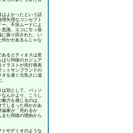
はよかったという話
無理矢理なコンセプト
ィー、不況ムードによ
ト意識、エコに引っ張
義に振り回された、い
た何かがあるんじゃな
あるエティオスは若
っぱり同様のカジュア
近イラストが先行発表
ダットサンブランドの
リオを凌ぐ元気さに溢
だ。
は別として、パッソ
チなんかより、こうし
の魅力を感じるのは、
けてしまった何かがあ
評論家が「売れるか
もまた同様の理由から
トやデミオのような