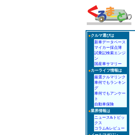
●
クルマ選びは
新車データベース
マイカー採点簿
試乗記検索エンジ
ン
国産車サマリー
●
カーライフ情報は
厳選クルマリンク
車何でもランキン
グ
車何でもアンケー
ト
自動車保険
●
業界情報は
ニュース&トピッ
クス
コラム&レビュー
●
メールマガジン