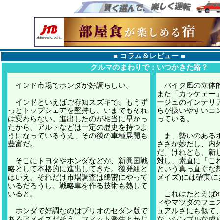
■
コラム＆レビュー
■
クルマのまわりで：いつかきた路？
インド市場でホンダが好調らしい。
バイク風の立体的
また「カッケェー
インドといえばご存知スズキで、もうず
ージュのインテリ
っとトップシェアを堅持し、いまでもそれ
らが扱いやすいコ
は変わらない。進出したのが相当に早かっ
っている。
たから、アルトなどは一定の歴史を持つよ
うになっているうえ、その後の車種展開も
ま、勢いのあるボ
豊富だ。
ささか妙だし、内
だ。けれども、新
そこにトヨタやホンダなどが、新興国戦
対し、素直に「こ
略として本格的に進出してきた。後発組と
という真っ直ぐな
はいえ、それだけ市場調査は綿密にやって
メイズ)には確実に
いるだろうし、戦略車を作る技術も熟して
いると。
これはたとえば8
ィやマツダのフェ
ホンダで好調なのはブリオのセダン版で
ュアルさにも似て
あるアメイズだそう。フィット派生とかじ
ないシンプルな成