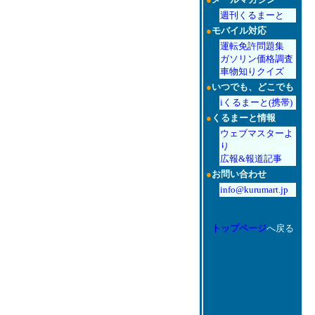
週刊くるまーと
●
モバイル対応
運転免許問題集
ガソリン価格調査
車物知りクイズ
●
いつでも、どこでも
iくるまーと(携帯)
●
くるまーと情報
ウェブマスターよ
り
広報&報道記事
●
お問い合わせ
info@kurumart.jp
トップページ
へ戻る