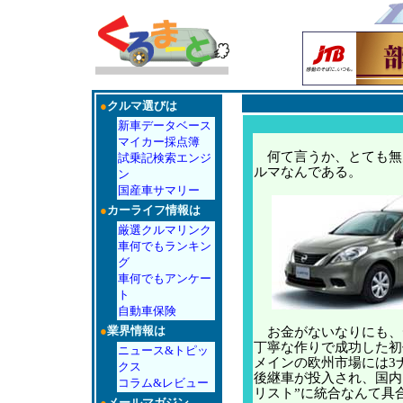
●
クルマ選びは
新車データベース
マイカー採点簿
何て言うか、とても無
試乗記検索エンジ
ルマなんである。
ン
国産車サマリー
●
カーライフ情報は
厳選クルマリンク
車何でもランキン
グ
車何でもアンケー
ト
自動車保険
●
業界情報は
お金がないなりにも、
丁寧な作りで成功した初
ニュース&トピッ
メインの欧州市場には3
クス
後継車が投入され、国内
コラム&レビュー
リスト”に統合なんて具
●
メールマガジン