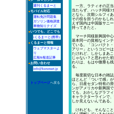
週刊くるまーと
一方、ラティオの正当
当たらず、ハッチ同様3
●
モバイル対応
となら、次期シルフィあ
運転免許問題集
その役を担うのかもしれ
ガソリン価格調査
えず国内は中国版サニー
車物知りクイズ
持ってきたと。
●
いつでも、どこでも
マーチ同様新興国中心
iくるまーと(携帯)
基本同一の貧相なインテ
●
くるまーと情報
ている。「コンパクト・
ウェブマスターよ
アリー」というコピーは
り
たけれど、しかしまあこ
広報&報道記事
じゃない？と思わせた初
わりは、もはや微塵も残
●
お問い合わせ
る。
info@kurumart.jp
毎度親切な日本の雑誌
ほとんど「ついで感」が
トップページ
へ戻る
ら、日産セダン特有の滑
ンがアメリカや新興国で
ても、おかしなグラフィ
キャラクターラインで、
しか見えないんである。
けれども、そんなこと