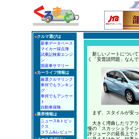
●
クルマ選びは
新車データベース
マイカー採点簿
新しいノートについて
試乗記検索エンジ
く「安普請問題」なんで
ン
国産車サマリー
●
カーライフ情報は
厳選クルマリンク
車何でもランキン
グ
車何でもアンケー
ト
自動車保険
まず、スタイルが安っ
●
業界情報は
ニュース&トピッ
大きく湾曲したリアラ
クス
慢の「スカッシュライン
コラム&レビュー
評ジュークの延長上でト
●
メールマガジン