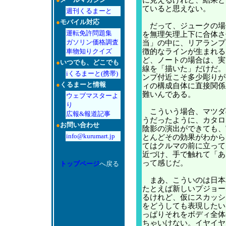
に見えるけれど、結果と
ていると思えない。
週刊くるまーと
●
モバイル対応
だって、ジュークの場合
運転免許問題集
を無理矢理上下に合体さ
ガソリン価格調査
当」の中に、リアランプ
車物知りクイズ
徴的なラインが生まれる
ど、ノートの場合は、実
●
いつでも、どこでも
線を「描いた」だけだ。
iくるまーと(携帯)
ンプ付近こそ多少彫りが
●
くるまーと情報
ィの構成自体に直接関係
難いんである。
ウェブマスターよ
り
こういう場合、マツダ
広報&報道記事
うだったように、カタロ
●
お問い合わせ
陰影の演出ができても、
info@kurumart.jp
とんどその効果がわから
てはクルマの前に立って
近づけ、手で触れて「あ
って感じだ。
トップページ
へ戻る
まあ、こういのは日本
たとえば新しいプジョー
るけれど、仮にスカッシ
をどうしても表現したい
っぱりそれをボディ全体
ちゃいけない。イヤイヤ