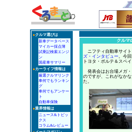
●
クルマ選びは
クルマ
新車データベース
マイカー採点簿
ニフティ自動車サイト
試乗記検索エンジ
ズ・インタビュー
。今回
ン
トヨタ・ポルテ＆スペイ
国産車サマリー
●
カーライフ情報は
発表会はお台場メガ・
厳選クルマリンク
のですが、これがなかな
車何でもランキン
た。
グ
車何でもアンケー
ト
自動車保険
●
業界情報は
ニュース&トピッ
クス
コラム&レビュー
●
メールマガジン