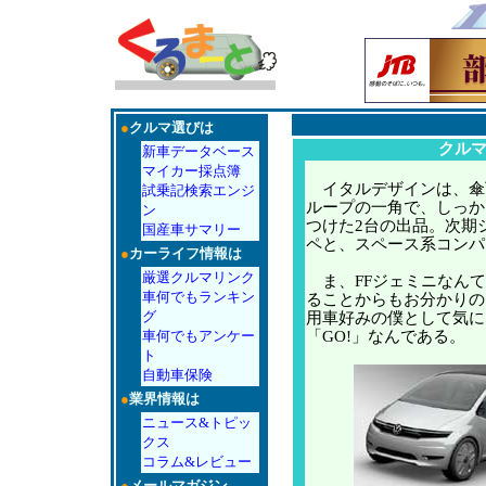
●
クルマ選びは
クルマ
新車データベース
マイカー採点簿
イタルデザインは、傘
試乗記検索エンジ
ループの一角で、しっか
ン
つけた2台の出品。次期
国産車サマリー
ペと、スペース系コンパ
●
カーライフ情報は
厳選クルマリンク
ま、FFジェミニなんて
車何でもランキン
ることからもお分かりの
グ
用車好みの僕として気に
車何でもアンケー
「GO!」なんである。
ト
自動車保険
●
業界情報は
ニュース&トピッ
クス
コラム&レビュー
●
メールマガジン