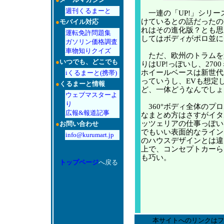
週刊くるまーと
一連の「UP!」シリー
けているとの話だったの
●
モバイル対応
れはその進化版？とも思
運転免許問題集
してはボディがポロ並に
ガソリン価格調査
車物知りクイズ
ただ、欧州のトラムを
●
いつでも、どこでも
りはUP!っぽいし、27
ホイールベースは新世代
iくるまーと(携帯)
っていうし、EVも想定
●
くるまーと情報
ど、一体どうなんでしょ
ウェブマスターよ
り
360°ボディ全体のプ
広報&報道記事
なまとめ方はさすがイタ
ッツェリアの仕事っぽい
●
お問い合わせ
でもいい表面的なライン
info@kurumart.jp
のハウスデザインとは違
上で、コンセプトカーら
も巧い。
トップページ
へ戻る
本サイトへのリンクはフ