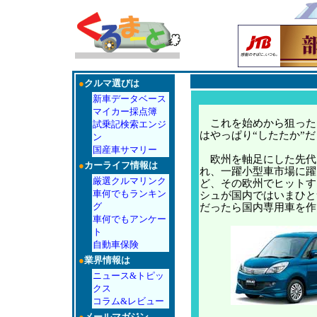
●
クルマ選びは
新車データベース
マイカー採点簿
これを始めから狙った
試乗記検索エンジ
はやっぱり“したたか”
ン
国産車サマリー
欧州を軸足にした先代
●
カーライフ情報は
れ、一躍小型車市場に躍
厳選クルマリンク
ど、その欧州でヒットす
車何でもランキン
シュが国内ではいまひと
グ
だったら国内専用車を作
車何でもアンケー
ト
自動車保険
●
業界情報は
ニュース&トピッ
クス
コラム&レビュー
●
メールマガジン