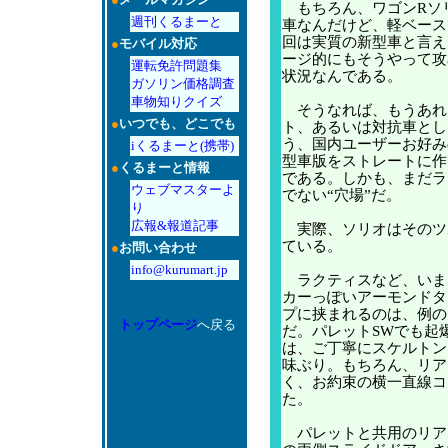
もちろん、ワゴンRソ
週刊くるまーと
車なんだけど、軽ベース
回は実質の新型車と言え
●
モバイル対応
ージ的にもそうやって攻
運転免許問題集
状況なんである。
ガソリン価格調査
車物知りクイズ
そうなれば、もうあれ
●
いつでも、どこでも
ト、あるいは対抗車とし
う、国内ユーザーお好み
iくるまーと(携帯)
型車版をストレートに作
●
くるまーと情報
である。しかも、まだラ
ウェブマスターよ
でない“穴場”だ。
り
広報&報道記事
実際、ソリオはそのツ
ている。
●
お問い合わせ
info@kurumart.jp
ラクティスなど、いま
カーっぽいアーモンドタ
プに挟まれるのは、例の
トップページ
へ戻る
だ。パレットSWでも起
は、ご丁寧にスケルトン
味ぶり。もちろん、リア
く、お約束の横一直線コ
た。
パレットと共用のリア