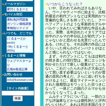
●
メールマガジン
■
いつからこうなった？
いや、言われてみればさもありな
週刊くるまーと
ん。ウーノやティーポに始まり、比較
●
モバイル対応
的最近の初代プントなどは実用的かつ
運転免許問題集
普遍的な美しさを持っていたし、クー
ガソリン価格調査
ペフィアットのような革新的モデルや
車物知りクイズ
バルケッタみたいに魅力的な作品もあ
った。実際、去年訪れたイタリアでは
●
いつでも、どこでも
街中のクルマの半分以上が初代プント
iくるまーと(i-
じゃないかと思わせる光景だったんで
mode)
ある。けれども、それ以降の作品には
<
Myくるまーと
そういった何らかのインパクトがほと
(PDA)
んど感じられないではないか。
●
くるまーと情報
まず、そのプントにしてもほぼ初代
の焼き直しの現行型は、単にエッジを
ウェブマスターよ
利かせただけで新しい提案がどこにも
り
ない。これだったらわざわざ大金はた
広報&報道記事
いて買い直す必要はないというのが普
●
お問い合わせ
通の庶民の考えだ。さらに追い打ちを
info@kurumart.com
かけるように、最近マイナーチェンジ
された後期型はモワッとした目つきに
【
サイト内検索
】
なって、一体どこの国のクルマかも分
からなくなってしまった。
ムルティプラについては、一部のコ
アな評論家などからは個性的だと評判
がいいけれど、あれは所詮本国のタク