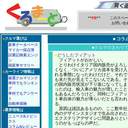
**
PR
** このスペー
お問い合
●
クルマ選びは
■
コラ
新車データベース
■クルマのまわり
マイカー採点簿
試乗記検索エンジ
■
どうしたフィアット
フィアットがおかしい。
ン
とりわけイタリア国内販売がよろし
国産車サマリー
くなく、ついにアメリカ資本を受け入
●
カーライフ情報は
れる事態になったわけだけど、それで
厳選クルマリンク
も未だ先が見えてこないんである。そ
車何でもランキン
の国内販売状況が下り坂になってしま
グ
ったのは、輸入車の魅力が増したこと
車何でもアンケー
もあるんだろうけど、同時にフィアッ
ト
ト車自体の魅力が薄らいだとも言われ
自動車保険
る。
原因は諸説あるものの、ここ数年社
●
業界情報は
内のデザインスタジオで生み出された
ニュース&トピッ
エクステリアデザインに問題ありとい
クス
うのがもっぱらの声だ。
コラム&レビュー