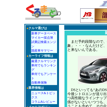
●
クルマ選びは
新車データベース
マイカー採点簿
まだ予約段階なので、
試乗記検索エンジ
象」・・・なんだけど、
ン
と来ないんである。
国産車サマリー
●
カーライフ情報は
厳選クルマリンク
車何でもランキン
グ
車何でもアンケー
ト
自動車保険
●
業界情報は
DSといっても“あのD
ニュース&トピッ
今後シトロエンが送り出
クス
つ高性能なラインナップ
コラム&レビュー
係がないといいつつも、
うことも含めて、その企
●
メールマガジン