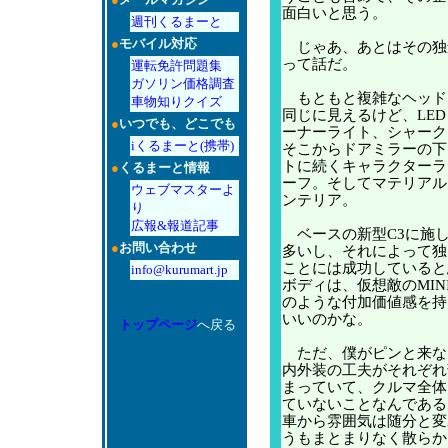
面白いと思う。
週刊くるまーと
●
モバイル対応
じゃあ、あとはその独
って話だ。
運転免許問題集
ガソリン価格調査
もともと複雑なヘッド
車物知りクイズ
同じに見えるけど、LE
●
いつでも、どこでも
ーナーライト、シャーク
iくるまーと(携帯)
そこからドアミラーの下
トに続くキャラクターラ
●
くるまーと情報
ーフ。そしてマテリアル
ウェブマスターよ
ンテリア。
り
広報&報道記事
ベースの新型C3に施
●
お問い合わせ
多いし、それによって独
ことには成功していると
info@kurumart.jp
ボディは、仮想敵のMIN
のような付加価値感を持
いいのかな。
トップページ
へ戻る
ただ、僕がピンと来な
内外装の工夫がそれぞれ
まっていて、クルマ全体
ていないことなんである
車から雰囲気は随分と変
うもまとまりなく散らか