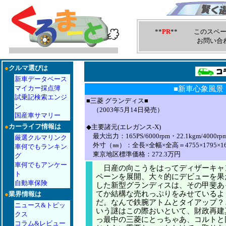
**
PR
** このスペー
お問い合
●
クルマ選びは
新車データベース
マイカー採点簿
■新車心象風景
試乗記検索エンジ
■三菱 グランディス■
ン
（2003年5月14日発売）
国産車サマリー
●
カーライフ情報は
◆主要諸元(エレガンス-X)
最大出力：165PS/6000rpm・22.1kgm/4000rp
厳選クルマリンク
外寸（㎜）：全長×全幅×全高＝4755×1795×16
車何でもランキン
東京地区標準価格：272.3万円
グ
車何でもアンケー
日産の向こうをはってディザーキャ
ト
ペーンを展開、大々的にデビューを果
自動車保険
した新型グランディスは、その甲斐あ
てか結構な売れっぷりをみせているよ
●
業界情報は
だ。なんで鉄腕アトムとタイアップ？
ニュース&トピッ
いう謎はこの際おいといて、財政再建
クス
っ最中の三菱にとっちゃあ、コルトと
コラム&レビュー