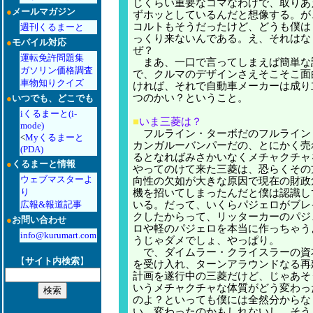
じくらい重要なコマなわけで、取りあ
●
メールマガジン
ずホッとしているんだと想像する。が
コルトもそうだったけど、どうも僕は
週刊くるまーと
っくり来ないんである。え、それはな
●
モバイル対応
ぜ？
運転免許問題集
まあ、一口で言ってしまえば簡単な
ガソリン価格調査
で、クルマのデザインさえそこそこ面
車物知りクイズ
ければ、それで自動車メーカーは成り
つのかい？ということ。
●
いつでも、どこでも
iくるまーと(i-
■
いま三菱は？
mode)
フルライン・ターボだのフルライン
<
Myくるまーと
カンガルーバンパーだの、とにかく売
(PDA)
るとなればみさかいなくメチャクチャ
●
くるまーと情報
やってのけて来た三菱は、恐らくその
ウェブマスターよ
向性の欠如が大きな原因で現在の財政
り
機を招いてしまったんだと僕は認識し
広報&報道記事
いる。だって、いくらパジェロがブレ
クしたからって、リッターカーのパジ
●
お問い合わせ
ロや軽のパジェロを本当に作っちゃう
info@kurumart.com
うじゃダメでしょ、やっぱり。
で、ダイムラー・クライスラーの資
【
サイト内検索
】
を受け入れ、ターンアラウンドなる再
計画を遂行中の三菱だけど、じゃあそ
いうメチャクチャな体質がどう変わっ
のよ？といっても僕には全然分からな
い。変わったのかもしれないし、そう