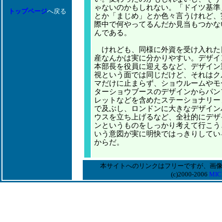
ゃないのかもしれない。「ドイツ基準
トップページ
へ戻る
とか「まじめ」とか色々言うけれど、
際中で何やってるんだか見当もつかな
んである。
けれども、同様に外資を受け入れた
産なんかは実に分かりやすい。デザイ
本部長を役員に迎えるなど、デザイン
視という面では同じだけど、それはク
マだけに止まらず、ショウルームやモ
ターショウブースのデザインからパン
レットなどを含めたステーショナリー
で及ぶし、ロンドンに大きなデザイン
ウスを立ち上げるなど、全社的にデザ
ンというものをしっかり考えて行こう
いう意図が実に明快ではっきりしてい
からだ。
本サイトへのリンクはフリーですが、画
(c)2000-2006
MIC